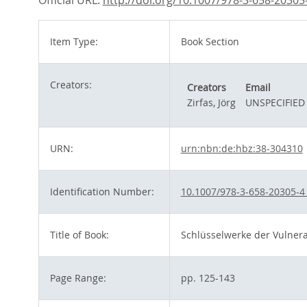
Official URL:
http://doi.org/10.1007/978-3-658-20305
Item Type:
Book Section
Creators:
Creators
Email
Zirfas, Jörg
UNSPECIFIED
URN:
urn:nbn:de:hbz:38-304310
Identification Number:
10.1007/978-3-658-20305-4
Title of Book:
Schlüsselwerke der Vulnera
Page Range:
pp. 125-143