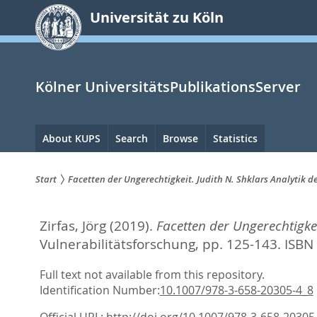
zum
Universität zu Köln
Inhalt
springen
Kölner UniversitätsPublikationsServer
Hauptnavigation
About KUPS
Search
Browse
Statistics
Start
Facetten der Ungerechtigkeit. Judith N. Shklars Analytik d
Sie
Zirfas, Jörg
(2019).
Facetten der Ungerechtigkei
sind
Vulnerabilitätsforschung,
pp. 125-143. ISBN
hier:
Full text not available from this repository.
Identification Number:
10.1007/978-3-658-20305-4_8