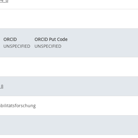
-4_8
ORCID
ORCID Put Code
UNSPECIFIED
UNSPECIFIED
_8
bilitätsforschung