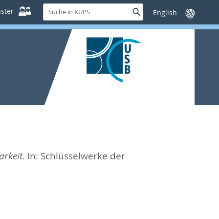
Suche
ster
Suche
Sprache
in
wechseln
KUPS
arkeit.
In:
Schlüsselwerke der