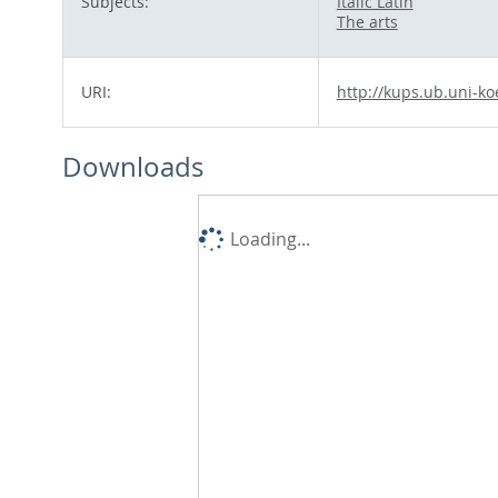
Subjects:
Italic Latin
The arts
URI:
http://kups.ub.uni-ko
Downloads
Loading...