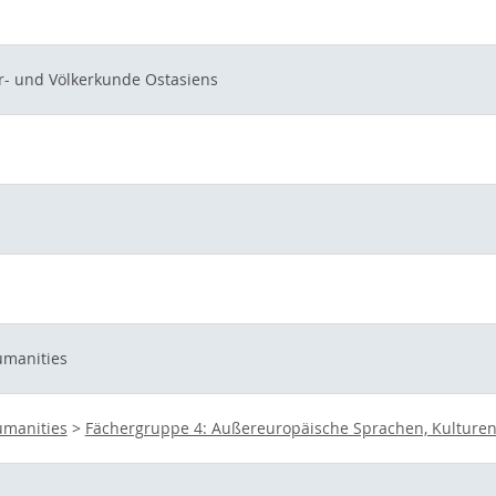
ur- und Völkerkunde Ostasiens
umanities
umanities
>
Fächergruppe 4: Außereuropäische Sprachen, Kulturen