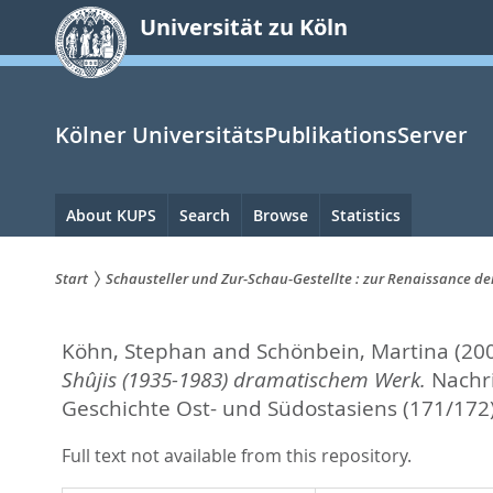
zum
Universität zu Köln
Inhalt
springen
Kölner UniversitätsPublikationsServer
Hauptnavigation
About KUPS
Search
Browse
Statistics
Start
Schausteller und Zur-Schau-Gestellte : zur Renaissance 
Sie
Köhn, Stephan
and
Schönbein, Martina
(20
sind
Shûjis (1935-1983) dramatischem Werk.
Nachri
hier:
Geschichte Ost- und Südostasiens (171/172)
Full text not available from this repository.