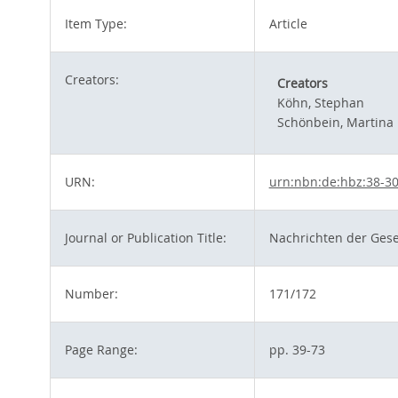
Item Type:
Article
Creators:
Creators
Köhn, Stephan
Schönbein, Martina
URN:
urn:nbn:de:hbz:38-3
Journal or Publication Title:
Nachrichten der Gesel
Number:
171/172
Page Range:
pp. 39-73