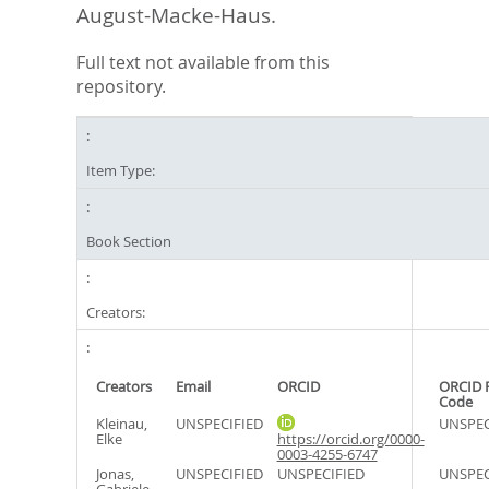
August-Macke-Haus.
Full text not available from this
repository.
Item Type:
Book Section
Creators:
Creators
Email
ORCID
ORCID 
Code
Kleinau,
UNSPECIFIED
UNSPEC
Elke
https://orcid.org/0000-
0003-4255-6747
Jonas,
UNSPECIFIED
UNSPECIFIED
UNSPEC