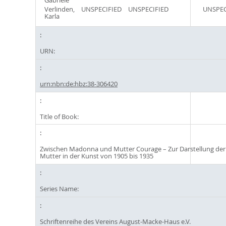
Gabriele
Verlinden,
UNSPECIFIED
UNSPECIFIED
UNSPEC
Karla
URN:
urn:nbn:de:hbz:38-306420
Title of Book:
Zwischen Madonna und Mutter Courage – Zur Darstellung der
Mutter in der Kunst von 1905 bis 1935
Series Name:
Schriftenreihe des Vereins August-Macke-Haus e.V.