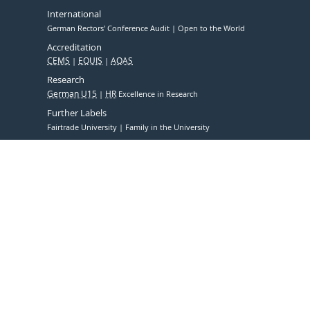
International
German Rectors' Conference Audit
Open to the World
Accreditation
CEMS
EQUIS
AQAS
Research
German U15
HR
Excellence in Research
Further Labels
Fairtrade University
Family in the University