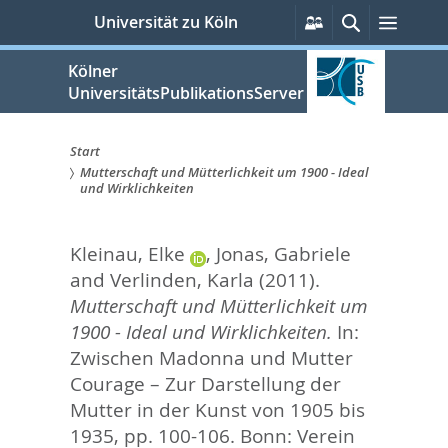
zum
Persönliche
Suche
Menü
Universität zu Köln
Services
Inhalt
springen
Kölner
UniversitätsPublikationsServer
Start
Mutterschaft und Mütterlichkeit um 1900 - Ideal
Sie
und Wirklichkeiten
sind
Kleinau, Elke
,
Jonas, Gabriele
hier:
and
Verlinden, Karla
(2011).
Mutterschaft und Mütterlichkeit um
1900 - Ideal und Wirklichkeiten.
In:
Zwischen Madonna und Mutter
Courage – Zur Darstellung der
Mutter in der Kunst von 1905 bis
1935,
pp. 100-106. Bonn: Verein