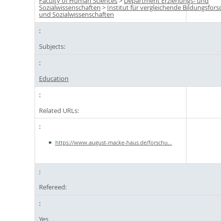
Faculty of Human Sciences
>
Department Erziehungs- und
Sozialwissenschaften
>
Institut für vergleichende Bildungsfor
und Sozialwissenschaften
Subjects:
Education
Related URLs:
https://www.august-macke-haus.de/forschu...
Refereed:
Yes