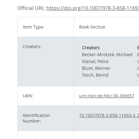
Official URL:
https://doi.org/10.1007/978-3-658-1169
Item Type:
Book Section
Creators:
Creators
Becker-Mrotzek, Michael
Stanat, Petra
Blum, Werner
Tesch, Bernd
URN:
urn:nbn:de:hbz:38-306657
Identification
10.1007/978-3-658-11693-4_
Number: