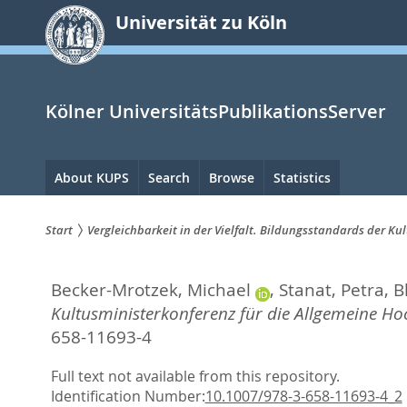
zum
Universität zu Köln
Inhalt
springen
Kölner UniversitätsPublikationsServer
Hauptnavigation
About KUPS
Search
Browse
Statistics
Start
Vergleichbarkeit in der Vielfalt. Bildungsstandards der Ku
Sie
Becker-Mrotzek, Michael
,
Stanat, Petra
,
B
sind
Kultusministerkonferenz für die Allgemeine Hoc
hier:
658-11693-4
Full text not available from this repository.
Identification Number:
10.1007/978-3-658-11693-4_2