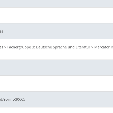
es
es
>
Fächergruppe 3: Deutsche Sprache und Literatur
>
Mercator I
id/eprint/30665