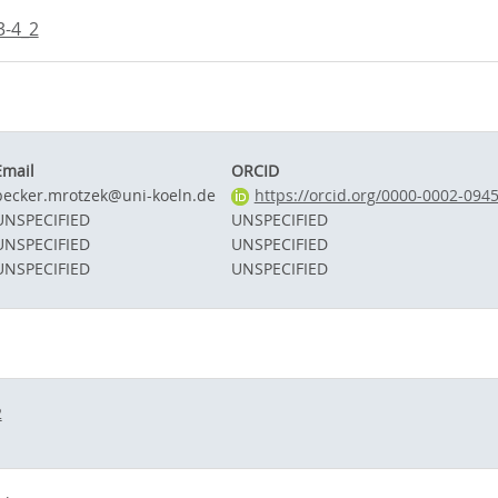
3-4_2
Email
ORCID
becker.mrotzek@uni-koeln.de
https://orcid.org/0000-0002-094
UNSPECIFIED
UNSPECIFIED
UNSPECIFIED
UNSPECIFIED
UNSPECIFIED
UNSPECIFIED
2