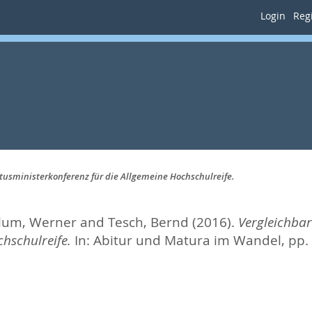
Login
Regi
ltusministerkonferenz für die Allgemeine Hochschulreife.
lum, Werner
and
Tesch, Bernd
(2016).
Vergleichbar
hschulreife.
In:
Abitur und Matura im Wandel,
pp.