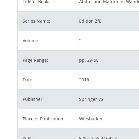
Title of Book:
Abitur und Matura im Wand
Series Name:
Edition ZfE
Volume:
2
Page Range:
pp. 29-58
Date:
2016
Publisher:
Springer VS
Place of Publication:
Wiesbaden
ISBN:
978-3-658-11693-4