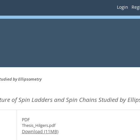
Login
Regi
tudied by Ellipsometry
cture of Spin Ladders and Spin Chains Studied by Elli
PDF
Thesis_Hilgers.pdf
Download (11MB)