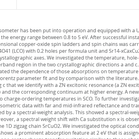
lipsometer has been put into operation and equipped with a 
e energy range between 0.8 to 5 eV. After successful instal
ensional copper-oxide spin ladders and spin chains was carri
41 (LCO) with 0.2 holes per formula unit and Sr14-xCaxCu24
 crystallographic axes. We investigated the temperature, h
nterband region in the two crystallographic directions a an
tigated the dependence of those absorptions on temperature
Lorentz parameter fit and by comparison with the literature.
g c that we identify with a ZN excitonic resonance (a ZN exc
e) and the corresponding continuum at higher energy. A new
 charge-ordering temperatures in SCO. To further investig
psometric data with far and mid-infrared reflectance and t
 by a spectral-weight analysis. This showed a spectral-weig
oreover, a spectral weight shift with Ca substitution x is o
the 1D zigzag chain SrCuO2. We investigated the optical cond
hows a prominent absorption feature at 2 eV that is assign