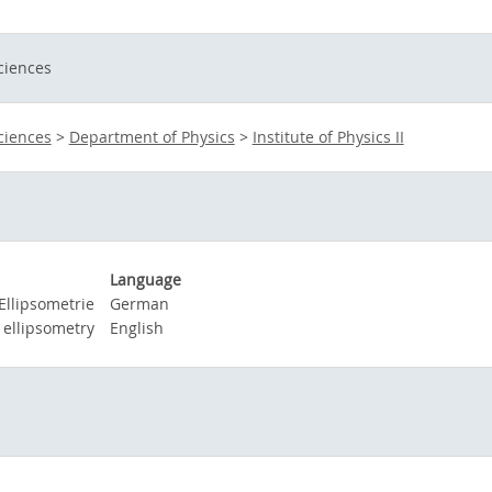
ciences
ciences
>
Department of Physics
>
Institute of Physics II
Language
 Ellipsometrie
German
, ellipsometry
English