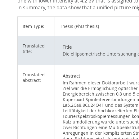
one with lower intensity at 4.2 eV that is assigned t
In summary, the data show that a unified picture mi
Item Type:
Thesis (PhD thesis)
Translated
Title
title:
Die ellipsometrische Untersuchung d
Translated
Abstract
abstract:
Im Rahmen dieser Doktorarbeit wur
Ziel war die Ermöglichung optisch
Energiebereich zwischen 0,8 und 5 e
Kuperoxid-Spinleiterverbindungen mi
La5.2Ca8.8Cu24O41 und das System Sr1
Leitfähigkeit der hochkorrelierten 
Fourierspektroskopiemessungen komb
Kalziumdotierung wurde untersucht. 
zwei Richtungen eine Multipeakstruk
Anregungen in der komplizierten St
der c-Richtung wird als exzitonisch