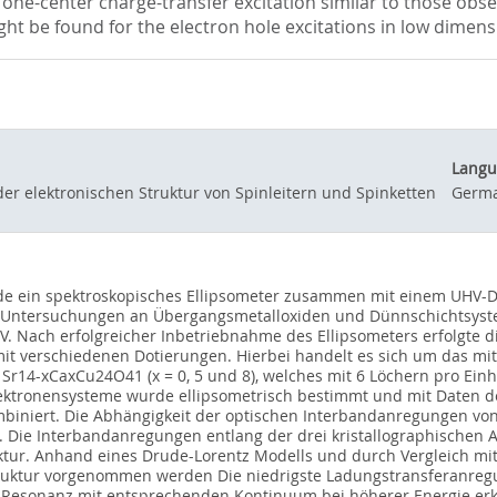
o one-center charge-transfer excitation similar to those obse
ght be found for the electron hole excitations in low dimens
Langu
er elektronischen Struktur von Spinleitern und Spinketten
Germ
de ein spektroskopisches Ellipsometer zusammen mit einem UHV-D
er Untersuchungen an Übergangsmetalloxiden und Dünnschichtsyst
V. Nach erfolgreicher Inbetriebnahme des Ellipsometers erfolgte 
t verschiedenen Dotierungen. Hierbei handelt es sich um das mit 0
4-xCaxCu24O41 (x = 0, 5 und 8), welches mit 6 Löchern pro Einheit
Elektronensysteme wurde ellipsometrisch bestimmt und mit Daten de
iniert. Die Abhängigkeit der optischen Interbandanregungen von
Die Interbandanregungen entlang der drei kristallographischen A
tur. Anhand eines Drude-Lorentz Modells und durch Vergleich mit
ruktur vorgenommen werden Die niedrigste Ladungstransferanregun
e Resonanz mit entsprechenden Kontinuum bei höherer Energie erk