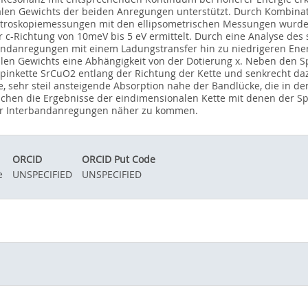
len Gewichts der beiden Anregungen unterstützt. Durch Kombinat
ktroskopiemessungen mit den ellipsometrischen Messungen wurde 
er c-Richtung von 10meV bis 5 eV ermittelt. Durch eine Analyse des
ndanregungen mit einem Ladungstransfer hin zu niedrigeren Ener
alen Gewichts eine Abhängigkeit von der Dotierung x. Neben den S
Spinkette SrCuO2 entlang der Richtung der Kette und senkrecht da
, sehr steil ansteigende Absorption nahe der Bandlücke, die in de
eichen die Ergebnisse der eindimensionalen Kette mit denen der Sp
der Interbandanregungen näher zu kommen.
ORCID
ORCID Put Code
e
UNSPECIFIED
UNSPECIFIED