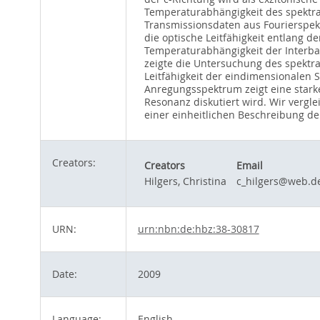
Temperaturabhängigkeit des spektra
Transmissionsdaten aus Fourierspe
die optische Leitfähigkeit entlang d
Temperaturabhängigkeit der Interba
zeigte die Untersuchung des spektr
Leitfähigkeit der eindimensionalen 
Anregungsspektrum zeigt eine starke
Resonanz diskutiert wird. Wir vergl
einer einheitlichen Beschreibung 
Creators:
Creators
Email
Hilgers, Christina
c_hilgers@web.d
URN:
urn:nbn:de:hbz:38-30817
Date:
2009
Language:
English