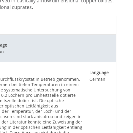
rved in basically all low dimensional copper oxides.
ional cuprates.
age
an
Language
urchflusskryostat in Betrieb genommen.
German
emen bei tiefen Temperaturen in einem
die systematische Untersuchung von
.2 Löchern pro Einheitszelle dotierte
szelle dotiert ist. Die optische
r optischen Leitfähigkeit aus
 der Temperatur, der Loch- und der
chsen sind stark anisotrop und zeigen in
 der Literatur konnte eine Zuweisung der
g in der optischen Leitfähigkeit entlang
lärt. Diese Aussage wird durch die