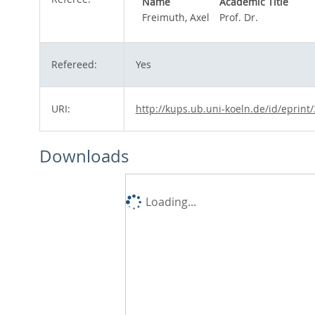
Name
Academic Title
Freimuth, Axel
Prof. Dr.
Refereed:
Yes
URI:
http://kups.ub.uni-koeln.de/id/eprint
Downloads
Loading...