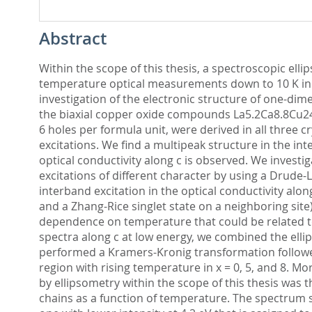
Abstract
Within the scope of this thesis, a spectroscopic el
temperature optical measurements down to 10 K in th
investigation of the electronic structure of one-dim
the biaxial copper oxide compounds La5.2Ca8.8Cu24O
6 holes per formula unit, were derived in all three
excitations. We find a multipeak structure in the i
optical conductivity along c is observed. We inves
excitations of different character by using a Drude-
interband excitation in the optical conductivity alon
and a Zhang-Rice singlet state on a neighboring sit
dependence on temperature that could be related to
spectra along c at low energy, we combined the elli
performed a Kramers-Kronig transformation followed
region with rising temperature in x = 0, 5, and 8. M
by ellipsometry within the scope of this thesis was 
chains as a function of temperature. The spectrum s