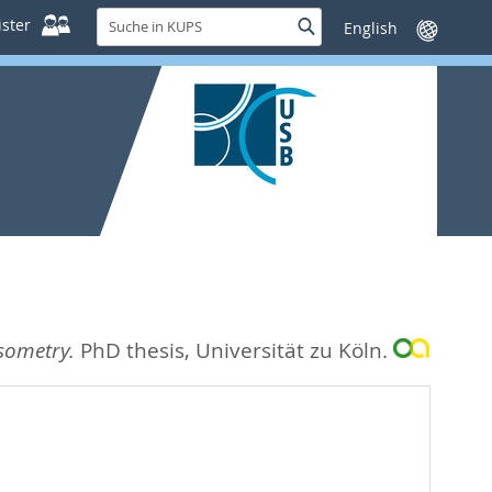
Suche
ster
Suche
Sprache
in
wechseln
KUPS
psometry.
PhD thesis, Universität zu Köln.