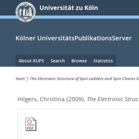
zum
Universität zu Köln
Inhalt
springen
Kölner UniversitätsPublikationsServer
Hauptnavigation
About KUPS
Search
Browse
Statistics
Start
The Electronic Structure of Spin Ladders and Spin Chains S
Sie
Hilgers, Christina
(2009).
The Electronic Stru
sind
hier: