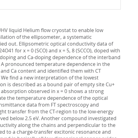
UHV liquid Helium flow cryostat to enable low
lation of the ellipsometer, a systematic
ed out. Ellipsometric optical conductivity data of
O41 for x = 0 (SCO) and x = 5, 8 (SCCO), doped with
ole-doping and Ca-doping dependence of the interband
d c. A pronounced temperature dependence in the
 and Ca content and identified them with CT
 We find a new interpretation of the lowest
iton is described as a bound pair of empty site Cu+
 absorption observed in x = 0 shows a strong
ate the temperature dependence of the optical
ransmittance data from FT spectroscopy and
ht transfer from the CT-region to the low-energy
bserved below 2.5 eV. Another compound investigated
uctivity along the chains and perpendicular to the
ed to a charge-transfer excitonic resonance and