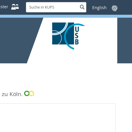
Suche
ster
Suche
Sprache
in
wechseln
KUPS
t zu Köln.