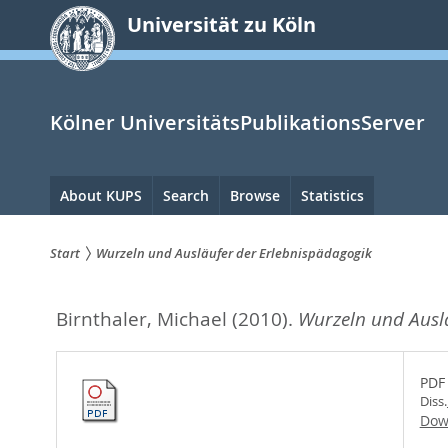
zum
Universität zu Köln
Inhalt
springen
Kölner UniversitätsPublikationsServer
Hauptnavigation
About KUPS
Search
Browse
Statistics
Start
Wurzeln und Ausläufer der Erlebnispädagogik
Sie
Birnthaler, Michael
(2010).
Wurzeln und Ausl
sind
hier:
PDF
Diss
Dow