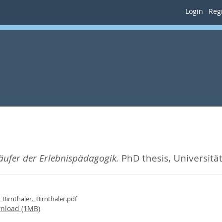
Login
Regi
äufer der Erlebnispädagogik.
PhD thesis, Universitä
._Birnthaler._Birnthaler.pdf
nload (1MB)