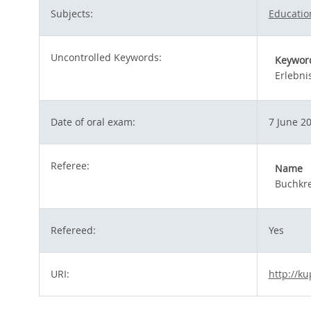
Subjects:
Educatio
Uncontrolled Keywords:
Keywor
Erlebni
Date of oral exam:
7 June 2
Referee:
Name
Buchkre
Refereed:
Yes
URI:
http://ku