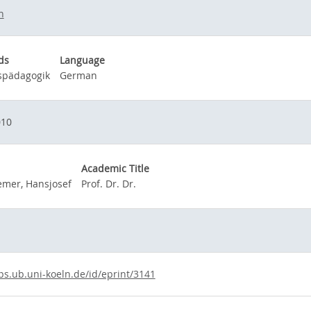
n
ds
Language
spädagogik
German
010
Academic Title
mer, Hansjosef
Prof. Dr. Dr.
ps.ub.uni-koeln.de/id/eprint/3141