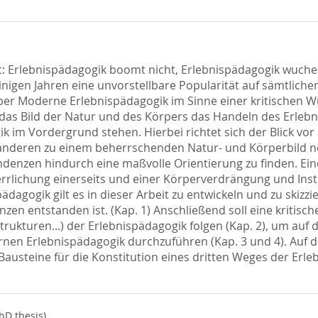
: Erlebnispädagogik boomt nicht, Erlebnispädagogik wuchert
inigen Jahren eine unvorstellbare Popularität auf sämtlich
ber Moderne Erlebnispädagogik im Sinne einer kritischen Wü
a das Bild der Natur und des Körpers das Handeln des Erleb
k im Vordergrund stehen. Hierbei richtet sich der Blick vor
anderen zu einem beherrschenden Natur- und Körperbild ne
denzen hindurch eine maßvolle Orientierung zu finden. Ein
rlichung einerseits und einer Körperverdrängung und Inst
dagogik gilt es in dieser Arbeit zu entwickeln und zu skizzie
zen entstanden ist. (Kap. 1) Anschließend soll eine kritis
ukturen...) der Erlebnispädagogik folgen (Kap. 2), um auf 
rnen Erlebnispädagogik durchzuführen (Kap. 3 und 4). Auf
austeine für die Konstitution eines dritten Weges der Erle
hD thesis)