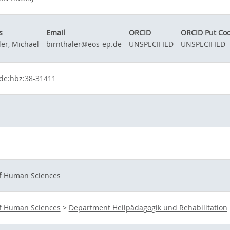
s
Email
ORCID
ORCID Put Co
ler, Michael
birnthaler@eos-ep.de
UNSPECIFIED
UNSPECIFIED
de:hbz:38-31411
of Human Sciences
of Human Sciences
>
Department Heilpädagogik und Rehabilitation