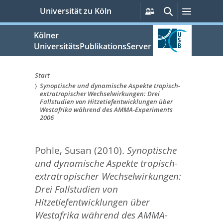
zum
Persönliche
Suche
Menü
Universität zu Köln
Services
Inhalt
springen
Kölner
UniversitätsPublikationsServer
Start
Synoptische und dynamische Aspekte tropisch-
Sie
extratropischer Wechselwirkungen: Drei
Fallstudien von Hitzetiefentwicklungen über
sind
Westafrika während des AMMA-Experiments
2006
hier:
Pohle, Susan
(2010).
Synoptische
und dynamische Aspekte tropisch-
extratropischer Wechselwirkungen:
Drei Fallstudien von
Hitzetiefentwicklungen über
Westafrika während des AMMA-