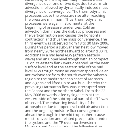
divergence over one or two days due to warm air
advection, followed by dynamically induced mass
divergence or convergence. The thermodynamic
processes cause the pressure rise after reaching
the pressure minimum. Thus, thermodynamic
processes were again instrumental at the
beginning of pressure tendencies. Cold air
advection dominates the diabatic processes and
the vertical motion and causes the horizontal
contraction and thus the mass convergence. The
third event was observed from 18 to 30 May 2006.
During this period a sub-Saharan heat low moved
from nearly 20°N northeastward to around 30°N.
Additionally a mid level AEW (African easterly
wave) and an upper level trough with an compact
TP on its eastern flank were observed. At the near
surface level and at the eastern side of the mid
level AEW trough moist air was transported via an
anticyclonic arc from the south over the Saharan
region to the mediterranean coast of Morocco
and Algeria and lifted up to 400 hPa. Thereby the
prevailing Harmattan flow was interrupted over
the Sahara and the northern Sahel. From the 22
May 2006 onwards, a lee cyclogenesis at the
western side of the subtropical part of the TP was
observed. The enhancing instability of the
atmosphere due to upper level cold air advection
and the ongoing moisture flux convergence
ahead the trough in the mid troposphere cause
moist convection and related precipitation under
the cyclone and the TP over northwestern
Morocco and Algeria during the following days.