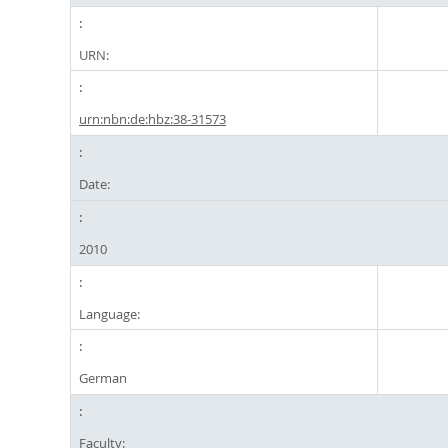
URN:
urn:nbn:de:hbz:38-31573
Date:
2010
Language:
German
Faculty: