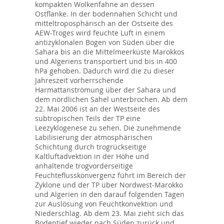
kompakten Wolkenfahne an dessen
Ostflanke. In der bodennahen Schicht und
mitteltroposphärisch an der Ostseite des
AEW-Troges wird feuchte Luft in einem
antizyklonalen Bogen von Süden über die
Sahara bis an die Mittelmeerküste Marokkos
und Algeriens transportiert und bis in 400
hPa gehoben. Dadurch wird die zu dieser
Jahreszeit vorherrschende
Harmattanströmung über der Sahara und
dem nördlichen Sahel unterbrochen. Ab dem
22. Mai 2006 ist an der Westseite des
subtropischen Teils der TP eine
Leezyklogenese zu sehen. Die zunehmende
Labilisierung der atmosphärischen
Schichtung durch trogrückseitige
Kaltluftadvektion in der Höhe und
anhaltende trogvorderseitige
Feuchteflusskonvergenz führt im Bereich der
Zyklone und der TP über Nordwest-Marokko
und Algerien in den darauf folgenden Tagen
zur Auslösung von Feuchtkonvektion und
Niederschlag. Ab dem 23. Mai zieht sich das
Bodentief wieder nach Süden zurück und