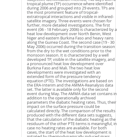
tropical plume (TP) occurrence where identified
during 2006 and grouped into 29 events. TPs are
the most prominent feature of tropical-
extratropical interactions and visible in infrared-
satellite imagery. Three events were chosen for
further, more detailed investigations. The first
event (06 - 18 February 2006) is characterized by a
heat low development over North Benin, West
Niger and eastern Burkina Faso and heavy rains
along the Guinea Coast. The second case (19 - 30
May 2006) occurred during the transition season
from the dry to the wet conditions prior to the
monsoon season. It is characterized by a well
developed TP, visible in the satellite imagery, and
a pronounced heat low development over
Burkina Faso and Mali. The two heat low
developments were investigated with an
extended form of the pressure tendency
equation (PTE). The investigations are based on
the ERA-Interim and the AMMA-Reanalysis data
set. The latter is available only for the second
event during May. The AMMA data set contains in
addition to the operationally archived
parameters the diabatic heating rates. Thus, their
impact on the surface pressure could be
calculated directly. The comparison of the results
produced with the different data sets suggests,
that the calculation of the diabatic heating as the
residuum of the other PTE-terms is meaningful, in
case no heating rates are available. For both
cases, the start of the heat low development is
initiated by thermodynamically induced mass