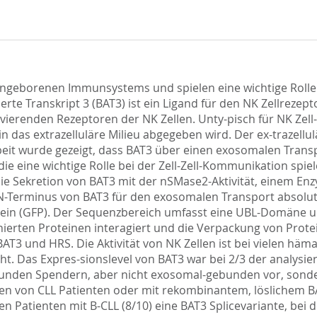
s angeborenen Immunsystems und spielen eine wichtige Rol
ierte Transkript 3 (BAT3) ist ein Ligand für den NK Zellrezept
vierenden Rezeptoren der NK Zellen. Unty-pisch für NK Zell-L
 in das extrazelluläre Milieu abgegeben wird. Der ex-trazellu
Arbeit wurde gezeigt, dass BAT3 über einen exosomalen Trans
die eine wichtige Rolle bei der Zell-Zell-Kommunikation sp
e Sekretion von BAT3 mit der nSMase2-Aktivität, einem Enz
 N-Terminus von BAT3 für den exosomalen Transport absolut 
ein (GFP). Der Sequenzbereich umfasst eine UBL-Domäne und
ierten Proteinen interagiert und die Verpackung von Prote
BAT3 und HRS. Die Aktivität von NK Zellen ist bei vielen h
t. Das Expres-sionslevel von BAT3 war bei 2/3 der analysie
unden Spendern, aber nicht exosomal-gebunden vor, sondern 
n von CLL Patienten oder mit rekombinantem, löslichem BAT3
Patienten mit B-CLL (8/10) eine BAT3 Splicevariante, bei d