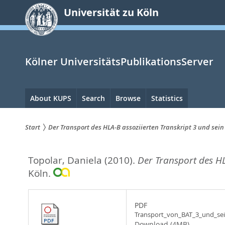
zum
Universität zu Köln
Inhalt
springen
Kölner UniversitätsPublikationsServer
Hauptnavigation
About KUPS
Search
Browse
Statistics
Start
Der Transport des HLA-B assoziierten Transkript 3 und sein 
Sie
Topolar, Daniela
(2010).
Der Transport des HLA
sind
Köln.
hier:
PDF
Transport_von_BAT_3_und_sein
Download (4MB)