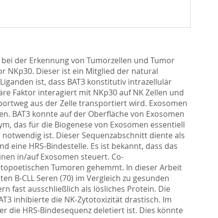
le bei der Erkennung von Tumorzellen und Tumor
or NKp30. Dieser ist ein Mitglied der natural
iganden ist, dass BAT3 konstitutiv intrazellulär
läre Faktor interagiert mit NKp30 auf NK Zellen und
portweg aus der Zelle transportiert wird. Exosomen
ielen. BAT3 konnte auf der Oberfläche von Exosomen
ym, das für die Biogenese von Exosomen essentiell
notwendig ist. Dieser Sequenzabschnitt diente als
 eine HRS-Bindestelle. Es ist bekannt, dass das
inen in/auf Exosomen steuert. Co-
ämatopoetischen Tumoren gehemmt. In dieser Arbeit
rten B-CLL Seren (70) im Vergleich zu gesunden
fast ausschließlich als lösliches Protein. Die
 inhibierte die NK-Zytotoxizität drastisch. Im
er die HRS-Bindesequenz deletiert ist. Dies könnte