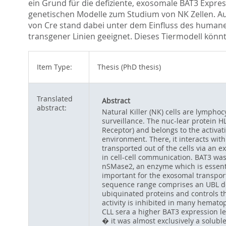
ein Grund für die defiziente, exosomale BAT3 Expressi
genetischen Modelle zum Studium von NK Zellen. Au
von Cre stand dabei unter dem Einfluss des humanen
transgener Linien geeignet. Dieses Tiermodell könnt
Item Type:
Thesis (PhD thesis)
Translated
Abstract
abstract:
Natural Killer (NK) cells are lympho
surveillance. The nuc-lear protein H
Receptor) and belongs to the activati
environment. There, it interacts with
transported out of the cells via an 
in cell-cell communication. BAT3 was
nSMase2, an enzyme which is essenti
important for the exosomal transpor
sequence range comprises an UBL dom
ubiquinated proteins and controls t
activity is inhibited in many hematop
CLL sera a higher BAT3 expression 
� it was almost exclusively a solubl