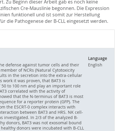
hrt. Zu Beginn dieser Arbeit gab es noch keine
zifischen Cre-Mauslinie begonnen. Die Expression
en funktionell und ist somit zur Herstellung
 für die Pathogenese der B-CLL eingesetzt werden.
Language
he defense against tumor cells and their
English
 a member of NCRs (Natural Cytotoxicity
ts in the secretion into the extra-cellular
s work it was proven, that BAT3 is
of 50 to 100 nm and play an important role
T3 correlated with the activity of
showed that the N-terminus of BAT3 is most
quence for a reporter protein (GFP). The
om the ESCRT-0 complex interacts with
nteraction between BAT3 and HRS. NK cell-
s investigated. In 2/3 of the analyzed B-
lthy donors, BAT3 was not exosomal bound
of healthy donors were incubated with B-CLL