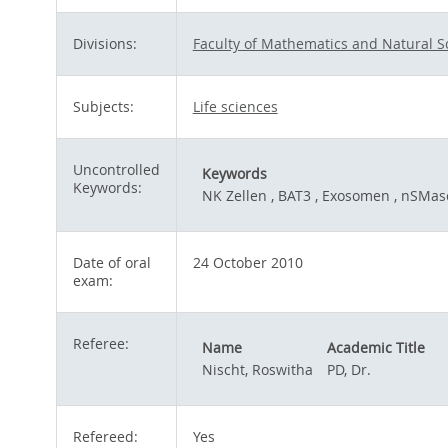
Divisions:
Faculty of Mathematics and Natural S
Subjects:
Life sciences
Uncontrolled
Keywords
Keywords:
NK Zellen , BAT3 , Exosomen , nSMase
Date of oral
24 October 2010
exam:
Referee:
Name
Academic Title
Nischt, Roswitha
PD, Dr.
Refereed:
Yes