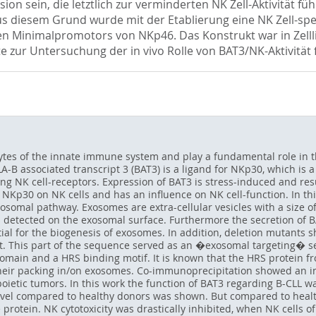
on sein, die letztlich zur verminderten NK Zell-Aktivität fü
s diesem Grund wurde mit der Etablierung eine NK Zell-spe
 Minimalpromotors von NKp46. Das Konstrukt war in Zelllini
e zur Untersuchung der in vivo Rolle von BAT3/NK-Aktivität
cytes of the innate immune system and play a fundamental role in t
LA-B associated transcript 3 (BAT3) is a ligand for NKp30, which is
ng NK cell-receptors. Expression of BAT3 is stress-induced and resul
 NKp30 on NK cells and has an influence on NK cell-function. In thi
exosomal pathway. Exosomes are extra-cellular vesicles with a size 
 detected on the exosomal surface. Furthermore the secretion of BA
al for the biogenesis of exosomes. In addition, deletion mutants 
t. This part of the sequence served as an �exosomal targeting� se
ain and a HRS binding motif. It is known that the HRS protein fr
heir packing in/on exosomes. Co-immunoprecipitation showed an i
oietic tumors. In this work the function of BAT3 regarding B-CLL wa
level compared to healthy donors was shown. But compared to hea
e protein. NK cytotoxicity was drastically inhibited, when NK cells 