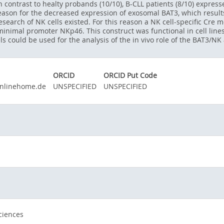
n contrast to healty probands (10/10), B-CLL patients (8/10) express
ason for the decreased expression of exosomal BAT3, which results 
research of NK cells existed. For this reason a NK cell-specific Cre
nimal promoter NKp46. This construct was functional in cell lines 
 could be used for the analysis of the in vivo role of the BAT3/NK a
ORCID
ORCID Put Code
onlinehome.de
UNSPECIFIED
UNSPECIFIED
ciences