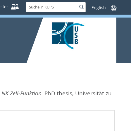
Suche
ster
Suche
Sprache
in
wechseln
KUPS
 NK Zell-Funktion.
PhD thesis, Universität zu