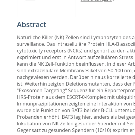
Abstract
Natürliche Killer (NK) Zellen sind Lymphozyten de
surveillance. Das intrazelluläre Protein HLA-B assozi
cytotoxicity receptors (NCRs) und gehört zu den akti
exprimiert und erst in Antwort auf zellulären Stress
kann die NK Zell-Funktion beeinflussen. In dieser 
sind extrazelluläre Membranvesikel von 50-100 nm, 
nachgewiesen werden. Darüber hinaus korrelierte di
ist. Weiterhin zeigten Deletionsmutanten, dass der
"Exosomen Targeting" Sequenz für ein Reporterprot
HRS-Protein aus dem ESCRT-0-Komplex mit ubiquitin
Immunpräzipitationen zeigten eine Interaktion von 
wurde die Funktion von BAT3 bei der B-CLL untersuch
Probanden erhöht. BAT3 lag hier, anders als bei ges
Inkubation von NK Zellen gesunder Spender mit Sere
Gegensatz zu gesunden Spendern (10/10) exprimieren 