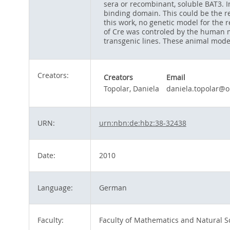
sera or recombinant, soluble BAT3. I
binding domain. This could be the re
this work, no genetic model for the 
of Cre was controled by the human mi
transgenic lines. These animal models
Creators:
Creators
Email
Topolar, Daniela
daniela.topolar@
URN:
urn:nbn:de:hbz:38-32438
Date:
2010
Language:
German
Faculty:
Faculty of Mathematics and Natural S