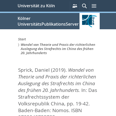
zum
Persönliche
Suche
Menü
Universität zu Köln
Services
Inhalt
springen
Kölner
UniversitätsPublikationsServer
Start
Wandel von Theorie und Praxis der richterlichen
Sie
Auslegung des Strafrechts im China des frühen
20. Jahrhunderts
sind
hier:
Sprick, Daniel
(2019).
Wandel von
Theorie und Praxis der richterlichen
Auslegung des Strafrechts im China
des frühen 20. Jahrhunderts.
In:
Das
Strafrechtssystem der
Volksrepublik China,
pp. 19-42.
Baden-Baden: Nomos. ISBN