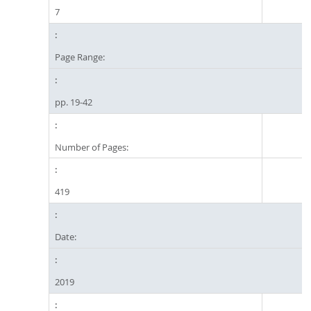
7
Page Range:
pp. 19-42
Number of Pages:
419
Date:
2019