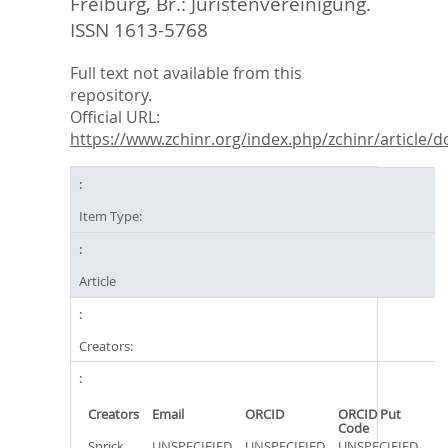
Freiburg, Br.: Juristenvereinigung.
ISSN 1613-5768
Full text not available from this
repository.
Official URL:
https://www.zchinr.org/index.php/zchinr/article/do
Item Type:
Article
Creators:
Creators
Email
ORCID
ORCID Put
Code
Sprick,
UNSPECIFIED
UNSPECIFIED
UNSPECIFIED