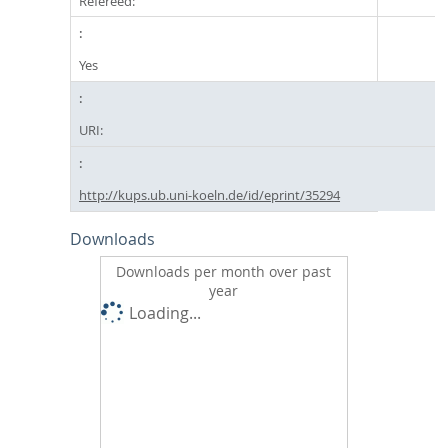
Refereed:
Yes
URI:
http://kups.ub.uni-koeln.de/id/eprint/35294
Downloads
Downloads per month over past
year
Loading...