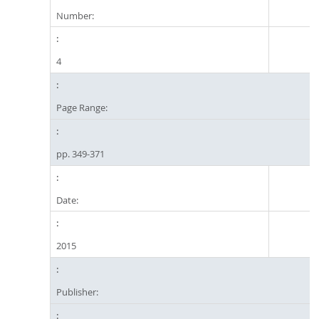
Number:
4
Page Range:
pp. 349-371
Date:
2015
Publisher: