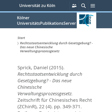
zum
Persönliche
Suche
Menü
Universität zu Köln
Services
Inhalt
springen
Kölner
UniversitätsPublikationsServer
Start
Rechtsstaatsentwicklung durch Gesetzgebung? -
Sie
Das neue Chinesische
Verwaltungsprozessgesetz
sind
hier:
Sprick, Daniel
(2015).
Rechtsstaatsentwicklung durch
Gesetzgebung? - Das neue
Chinesische
Verwaltungsprozessgesetz.
Zeitschrift für Chinesisches Recht
(ZChinR), 22 (4). pp. 349-371.