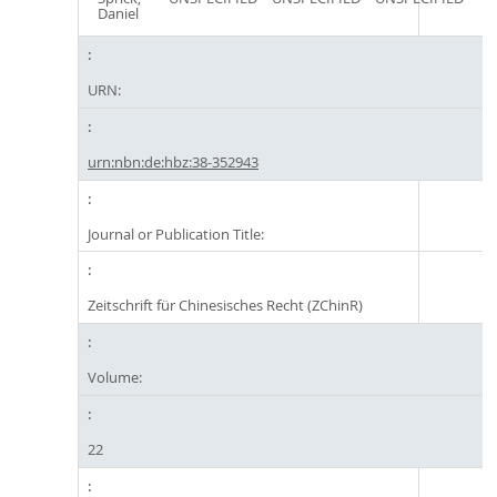
Daniel
URN:
urn:nbn:de:hbz:38-352943
Journal or Publication Title:
Zeitschrift für Chinesisches Recht (ZChinR)
Volume:
22