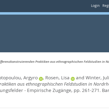
Login
Regi
 differenzkonstruierenden Praktiken aus ethnographischen Feldstudien in N
otopoulou, Argyro
,
Rosen, Lisa
and
Winter, Jul
Praktiken aus ethnographischen Feldstudien in Nordrh
dlungsfelder - Empirische Zugänge,
pp. 261-271. Ba