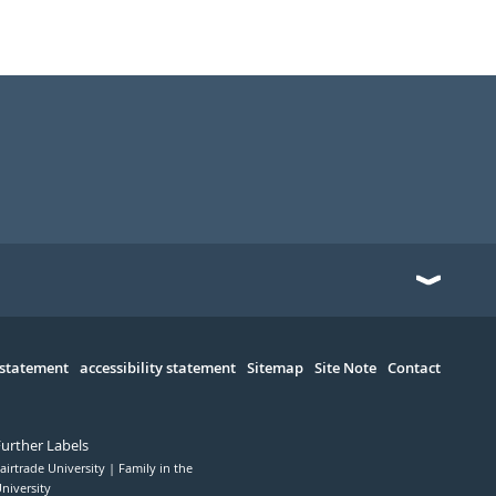
 statement
accessibility statement
Sitemap
Site Note
Contact
Further Labels
airtrade University
Family in the
niversity