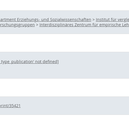
artment Erziehungs- und Sozialwissenschaften
>
Institut für ver
 Forschungsgruppen
>
Interdisziplinäres Zentrum für empirische Leh
l_type_publication' not defined]
print/35421