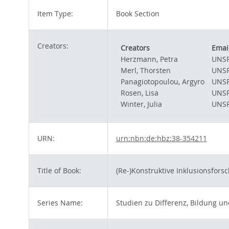
Item Type:
Book Section
Creators:
Creators
Emai
Herzmann, Petra
UNSP
Merl, Thorsten
UNSP
Panagiotopoulou, Argyro
UNSP
Rosen, Lisa
UNSP
Winter, Julia
UNSP
URN:
urn:nbn:de:hbz:38-354211
Title of Book:
(Re-)Konstruktive Inklusionsfors
Series Name:
Studien zu Differenz, Bildung un