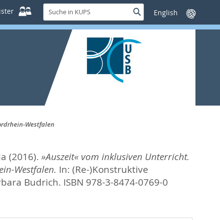
Suche
ster
Suche
Sprache
in
wechseln
KUPS
ordrhein-Westfalen
ia
(2016).
»Auszeit« vom inklusiven Unterricht.
ein-Westfalen.
In:
(Re-)Konstruktive
rbara Budrich. ISBN 978-3-8474-0769-0