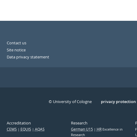
Contact us
Site notice
Data privacy statement
© University of Cologne
Serivce
privacy protection
Accreditation
Research
CEMS
EQUIS
AQAS
German U15
HR
Excellence in
F
Research
U