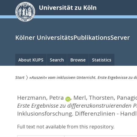
zum
Universität zu Köln
Inhalt
springen
Kölner UniversitätsPublikationsServer
Hauptnavigation
About KUPS
Search
Browse
Statistics
Start
»Auszeit« vom inklusiven Unterricht. Erste Ergebnisse zu
Sie
Herzmann, Petra
,
Merl, Thorsten
,
Panagi
sind
Erste Ergebnisse zu differenzkonstruierenden 
hier:
Inklusionsforschung. Differenzlinien - Han
Full text not available from this repository.