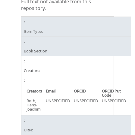
Full text not available from this
repository.
Item Type:
Book Section
Creators:
Creators
Email
ORCID
ORCID Put
Code
Roth,
UNSPECIFIED
UNSPECIFIED
UNSPECIFIED
Hans-
Joachim
URN: