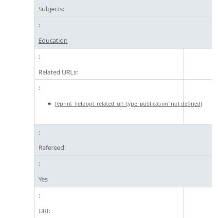
Subjects:
Education
Related URLs:
['eprint_fieldopt_related_url_type_publication' not defined]
Refereed:
Yes
URI: