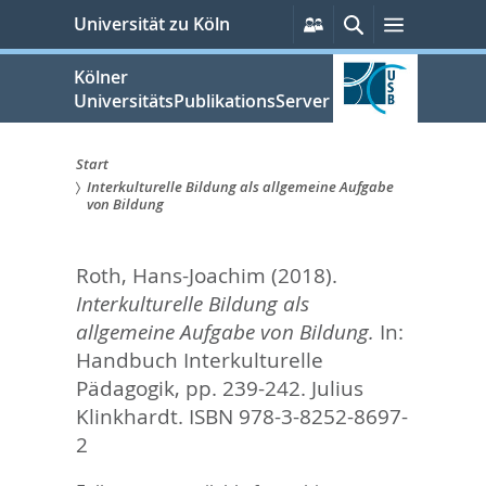
zum
Persönliche
Suche
Menü
Universität zu Köln
Services
Inhalt
springen
Kölner
UniversitätsPublikationsServer
Start
Interkulturelle Bildung als allgemeine Aufgabe
Sie
von Bildung
sind
Roth, Hans-Joachim
(2018).
hier:
Interkulturelle Bildung als
allgemeine Aufgabe von Bildung.
In:
Handbuch Interkulturelle
Pädagogik,
pp. 239-242. Julius
Klinkhardt. ISBN 978-3-8252-8697-
2