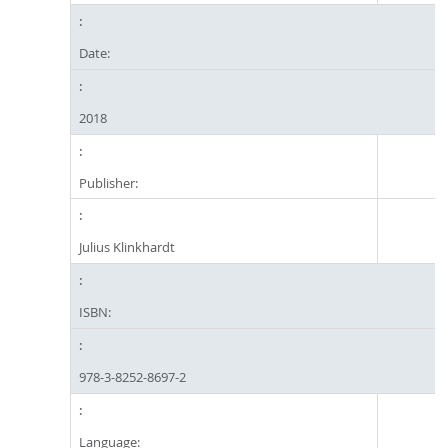
Date:
2018
Publisher:
Julius Klinkhardt
ISBN:
978-3-8252-8697-2
Language: