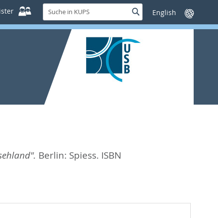
Suche
ster
Suche
Sprache
in
wechseln
KUPS
sehland".
Berlin: Spiess. ISBN