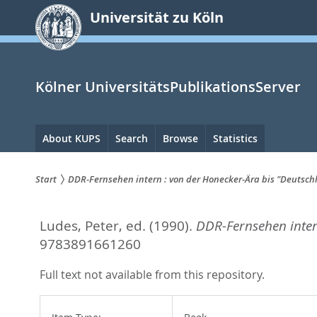
zum
Universität zu Köln
Inhalt
springen
Kölner UniversitätsPublikationsServer
Hauptnavigation
About KUPS
Search
Browse
Statistics
Start
DDR-Fernsehen intern : von der Honecker-Ära bis "Deutsch
Sie
Ludes, Peter
, ed.
(1990).
DDR-Fernsehen inter
sind
9783891661260
hier:
Full text not available from this repository.