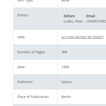
Item Type:
Book
Editors:
Editors
Email
Ludes, Peter
UNSPECIFIE
URN:
urn:nbn:de:hbz:38-354927
Number of Pages:
366
Date:
1990
Publisher:
Spiess
Place of Publication:
Berlin