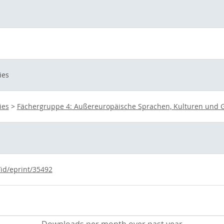
ies
ies
>
Fächergruppe 4: Außereuropäische Sprachen, Kulturen und G
/id/eprint/35492
Downloads per month over past year