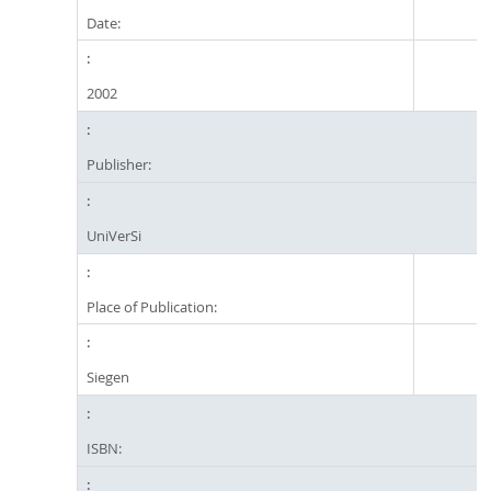
Date:
2002
Publisher:
UniVerSi
Place of Publication:
Siegen
ISBN: