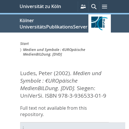
zum
Persönliche
Suche
Menü
Universität zu Köln
Services
Inhalt
springen
Kölner
UniversitätsPublikationsServer
Start
Medien und Symbole : €UROpäische
Sie
MedienBILDung. [DVD]
sind
Ludes, Peter
(2002).
Medien und
hier:
Symbole : €UROpäische
MedienBILDung. [DVD].
Siegen:
UniVerSi. ISBN 978-3-936533-01-9
Full text not available from this
repository.