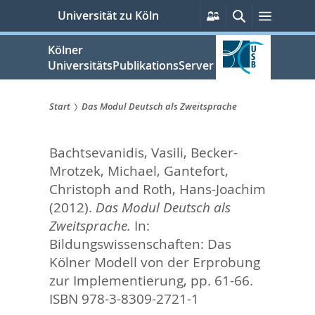
zum
Persönliche
Suche
Menü
Universität zu Köln
Services
Inhalt
springen
Kölner
UniversitätsPublikationsServer
Start
Das Modul Deutsch als Zweitsprache
Sie
Bachtsevanidis, Vasili
,
Becker-
sind
Mrotzek, Michael
,
Gantefort,
hier:
Christoph
and
Roth, Hans-Joachim
(2012).
Das Modul Deutsch als
Zweitsprache.
In:
Bildungswissenschaften: Das
Kölner Modell von der Erprobung
zur Implementierung,
pp. 61-66.
ISBN 978-3-8309-2721-1