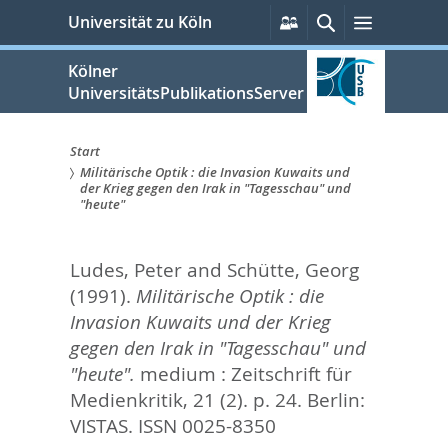
zum
Persönliche
Suche
Menü
Universität zu Köln
Services
Inhalt
springen
Kölner
UniversitätsPublikationsServer
Start
Militärische Optik : die Invasion Kuwaits und
Sie
der Krieg gegen den Irak in "Tagesschau" und
"heute"
sind
hier:
Ludes, Peter
and
Schütte, Georg
(1991).
Militärische Optik : die
Invasion Kuwaits und der Krieg
gegen den Irak in "Tagesschau" und
"heute".
medium : Zeitschrift für
Medienkritik, 21 (2). p. 24.
Berlin:
VISTAS. ISSN 0025-8350