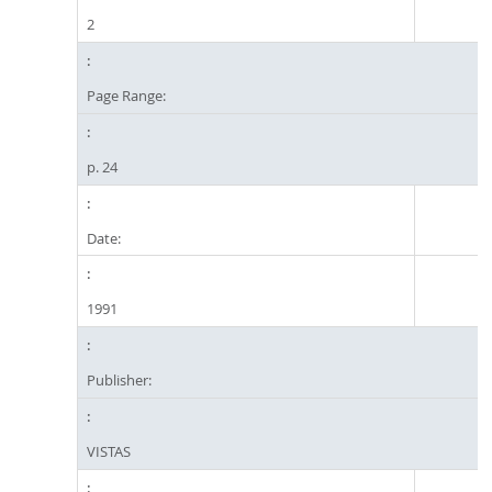
2
Page Range:
p. 24
Date:
1991
Publisher:
VISTAS