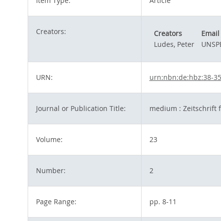
Item Type:
Article
Creators:
Creators
Email
Ludes, Peter
UNSPE
URN:
urn:nbn:de:hbz:38-3
Journal or Publication Title:
medium : Zeitschrift 
Volume:
23
Number:
2
Page Range:
pp. 8-11