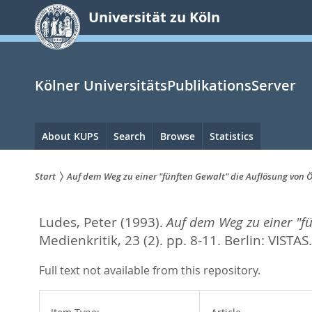
zum
Universität zu Köln
Inhalt
springen
Kölner UniversitätsPublikationsServer
Hauptnavigation
About KUPS
Search
Browse
Statistics
Start
Auf dem Weg zu einer "fünften Gewalt" die Auflösung von Öf
Sie
Ludes, Peter
(1993).
Auf dem Weg zu einer "fün
sind
Medienkritik, 23 (2). pp. 8-11.
Berlin: VISTAS
hier:
Full text not available from this repository.