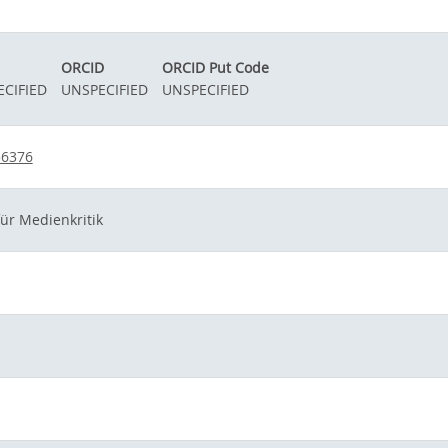
ORCID
ORCID Put Code
CIFIED
UNSPECIFIED
UNSPECIFIED
56376
für Medienkritik