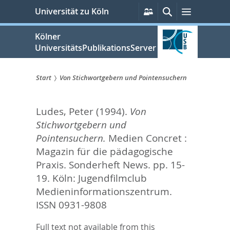
zum
Persönliche
Suche
Menü
Universität zu Köln
Services
Inhalt
springen
Kölner
UniversitätsPublikationsServer
Start
Von Stichwortgebern und Pointensuchern
Sie
Ludes, Peter
(1994).
Von
sind
Stichwortgebern und
hier:
Pointensuchern.
Medien Concret :
Magazin für die pädagogische
Praxis. Sonderheft News. pp. 15-
19.
Köln: Jugendfilmclub
Medieninformationszentrum.
ISSN 0931-9808
Full text not available from this