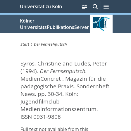
zum
Persönliche
Suche
Menü
Universität zu Köln
Services
Inhalt
springen
Kölner
UniversitätsPublikationsServer
Start
Der Fernsehputsch
Sie
Syros, Christine
and
Ludes, Peter
sind
(1994).
Der Fernsehputsch.
hier:
MedienConcret : Magazin für die
pädagogische Praxis. Sondernheft
News. pp. 30-34.
Köln:
Jugendfilmclub
Medieninformationszentrum.
ISSN 0931-9808
Full text not available from this