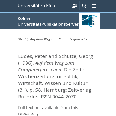
zum
Persönliche
Suche
Menü
Universität zu Köln
Services
Inhalt
springen
Kölner
UniversitätsPublikationsServer
Start
Auf dem Weg zum Computerfernsehen
Sie
Ludes, Peter
and
Schütte, Georg
sind
(1996).
Auf dem Weg zum
hier:
Computerfernsehen.
Die Zeit :
Wochenzeitung für Politik,
Wirtschaft, Wissen und Kultur
(31). p. 58.
Hamburg: Zeitverlag
Bucerius. ISSN 0044-2070
Full text not available from this
repository.