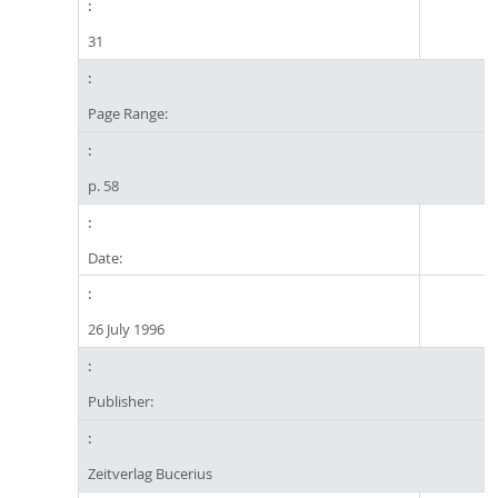
31
Page Range:
p. 58
Date:
26 July 1996
Publisher:
Zeitverlag Bucerius