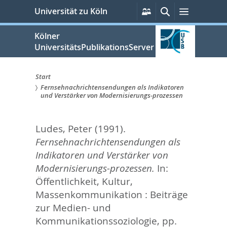
zum
Persönliche
Suche
Menü
Universität zu Köln
Services
Inhalt
springen
Kölner
UniversitätsPublikationsServer
Start
Fernsehnachrichtensendungen als Indikatoren
Sie
und Verstärker von Modernisierungs-prozessen
sind
Ludes, Peter
(1991).
hier:
Fernsehnachrichtensendungen als
Indikatoren und Verstärker von
Modernisierungs-prozessen.
In:
Öffentlichkeit, Kultur,
Massenkommunikation : Beiträge
zur Medien- und
Kommunikationssoziologie,
pp.