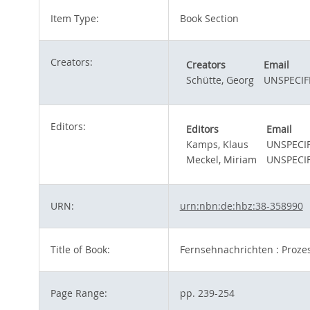
Item Type:
Book Section
Creators:
Creators
Email
Schütte, Georg
UNSPECIF
Editors:
Editors
Email
Kamps, Klaus
UNSPECIF
Meckel, Miriam
UNSPECIF
URN:
urn:nbn:de:hbz:38-358990
Title of Book:
Fernsehnachrichten : Prozes
Page Range:
pp. 239-254