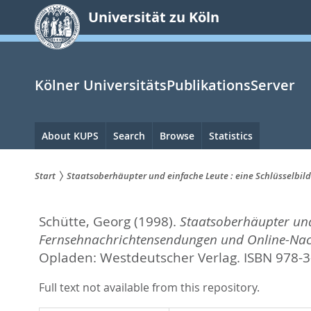
zum
Universität zu Köln
Inhalt
springen
Kölner UniversitätsPublikationsServer
Hauptnavigation
About KUPS
Search
Browse
Statistics
Start
Staatsoberhäupter und einfache Leute : eine Schlüsselb
Sie
Schütte, Georg
(1998).
Staatsoberhäupter und
sind
Fernsehnachrichtensendungen und Online-Nac
hier:
Opladen: Westdeutscher Verlag. ISBN 978-
Full text not available from this repository.