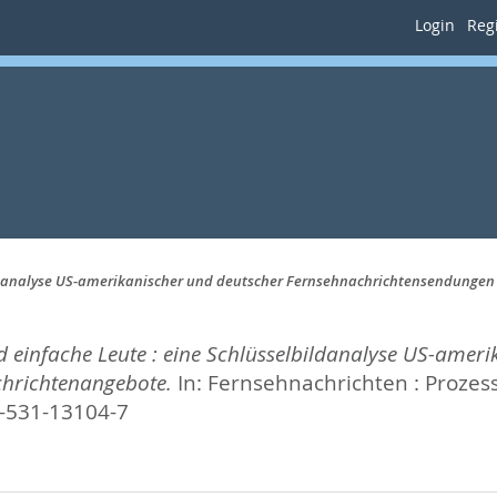
Login
Regi
ildanalyse US-amerikanischer und deutscher Fernsehnachrichtensendunge
 einfache Leute : eine Schlüsselbildanalyse US-ameri
hrichtenangebote.
In:
Fernsehnachrichten : Prozess
3-531-13104-7