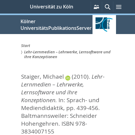
zum
Persönliche
Suche
Menü
Universität zu Köln
Services
Inhalt
springen
Kölner
UniversitätsPublikationsServer
Start
Lehr-Lernmedien – Lehrwerke, Lernsoftware und
Sie
ihre Konzeptionen
sind
Staiger, Michael
(2010).
Lehr-
hier:
Lernmedien – Lehrwerke,
Lernsoftware und ihre
Konzeptionen.
In:
Sprach- und
Mediendidaktik,
pp. 439-456.
Baltmannsweiler: Schneider
Hohengehren. ISBN 978-
3834007155