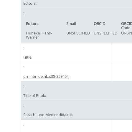
Editors:
Editors
Email
ORCID
ORCID
Code
Huneke, Hans-
UNSPECIFIED
UNSPECIFIED
UNSPE
Werner
URN:
urn:nbn:de:hbz:38-359454
Title of Book:
Sprach- und Mediendidaktik