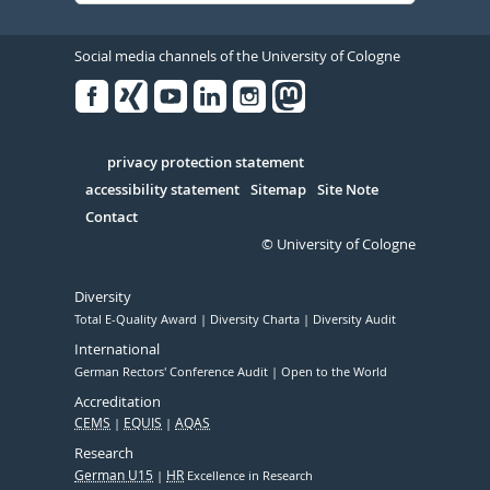
Social media channels of the University of Cologne
Facebook
Xing
Youtube
Linked
Instagram
in
Serivce
privacy protection statement
accessibility statement
Sitemap
Site Note
Contact
© University of Cologne
Diversity
Total E-Quality Award
Diversity Charta
Diversity Audit
International
German Rectors' Conference Audit
Open to the World
Accreditation
CEMS
EQUIS
AQAS
Research
German U15
HR
Excellence in Research