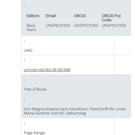
Editors
Email
ORCID
ORCID Put
Code
Beck,
UNSPECIFIED
UNSPECIFIED
UNSPECIFIED
Hans
URN:
urn:nbn:de:hbz:38-361688
Title of Book:
Von Magna Graecia nach Asia Minor. Festschrift für Linda-
Marie Günther zum 65. Geburtstag
Page Range: