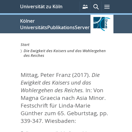
zum
Persönliche
Suche
Menü
Universität zu Köln
Services
Inhalt
springen
Kölner
UniversitätsPublikationsServer
Start
Die Ewigkeit des Kaisers und das Wohlergehen
Sie
des Reiches
sind
Mittag, Peter Franz
(2017).
Die
hier:
Ewigkeit des Kaisers und das
Wohlergehen des Reiches.
In:
Von
Magna Graecia nach Asia Minor.
Festschrift für Linda-Marie
Günther zum 65. Geburtstag,
pp.
339-347. Wiesbaden: