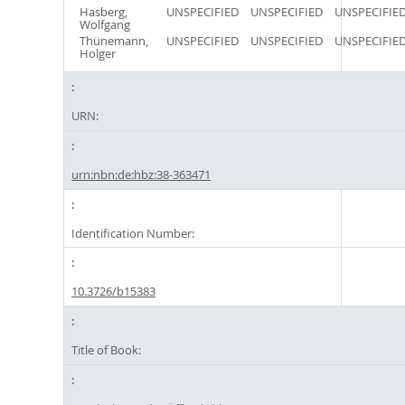
Hasberg,
UNSPECIFIED
UNSPECIFIED
UNSPECIFIE
Wolfgang
Thünemann,
UNSPECIFIED
UNSPECIFIED
UNSPECIFIE
Holger
URN:
urn:nbn:de:hbz:38-363471
Identification Number:
10.3726/b15383
Title of Book: