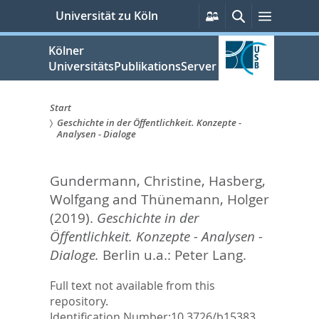
zum
Persönliche
Suche
Menü
Universität zu Köln
Services
Inhalt
springen
Kölner
UniversitätsPublikationsServer
Start
Geschichte in der Öffentlichkeit. Konzepte -
Sie
Analysen - Dialoge
sind
Gundermann, Christine
,
Hasberg,
hier:
Wolfgang
and
Thünemann, Holger
(2019).
Geschichte in der
Öffentlichkeit. Konzepte - Analysen -
Dialoge.
Berlin u.a.: Peter Lang.
Full text not available from this
repository.
Identification Number:
10.3726/b15383