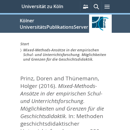
zum
Persönliche
Suche
Menü
Universität zu Köln
Services
Inhalt
springen
Kölner
UniversitätsPublikationsServer
Start
Mixed-Methods-Ansätze in der empirischen
Sie
Schul- und Unterrichtsforschung. Möglichkeiten
und Grenzen für die Geschichtsdidaktik.
sind
hier:
Prinz, Doren
and
Thünemann,
Holger
(2016).
Mixed-Methods-
Ansätze in der empirischen Schul-
und Unterrichtsforschung.
Möglichkeiten und Grenzen für die
Geschichtsdidaktik.
In:
Methoden
geschichtsdidaktischer