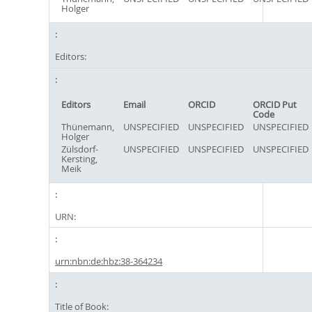
Holger
Editors:
Editors
Email
ORCID
ORCID Put
Code
Thünemann,
UNSPECIFIED
UNSPECIFIED
UNSPECIFIED
Holger
Zülsdorf-
UNSPECIFIED
UNSPECIFIED
UNSPECIFIED
Kersting,
Meik
URN:
urn:nbn:de:hbz:38-364234
Title of Book: