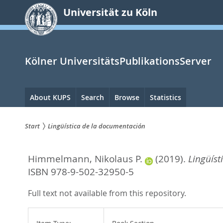
zum
Universität zu Köln
Inhalt
springen
Kölner UniversitätsPublikationsServer
Hauptnavigation
About KUPS
Search
Browse
Statistics
Start
Lingüística de la documentación
Sie
Himmelmann, Nikolaus P.
(2019).
Lingüíst
sind
ISBN 978-9-502-32950-5
hier:
Full text not available from this repository.