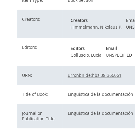
Item Type:
Book Section
Creators:
Creators
Emai
Himmelmann, Nikolaus P.
UNS
Editors:
Editors
Email
Golluscio, Lucía
UNSPECIFIED
URN:
urn:nbn:de:hbz:38-366061
Title of Book:
Lingüística de la documentación
Journal or
Lingüística de la documentación
Publication Title: