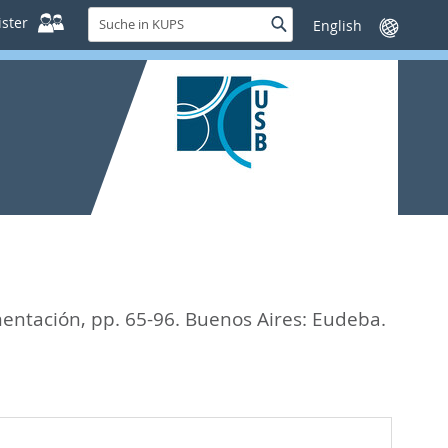
Suche
ster
Suche
Sprache
in
wechseln
KUPS
mentación,
pp. 65-96. Buenos Aires: Eudeba.