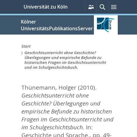
zum
Persönliche
Suche
Menü
Universität zu Köln
Services
Inhalt
springen
Kölner
UniversitätsPublikationsServer
Start
Geschichtsunterricht ohne Geschichte?
Sie
Überlegungen und empirische Befunde zu
historischen Fragen im Geschichtsunterricht
sind
und im Schulgeschichtsbuch.
hier:
Thünemann, Holger
(2010).
Geschichtsunterricht ohne
Geschichte? Überlegungen und
empirische Befunde zu historischen
Fragen im Geschichtsunterricht und
im Schulgeschichtsbuch.
In:
Geschichte und Sprache.,
pp. 49-