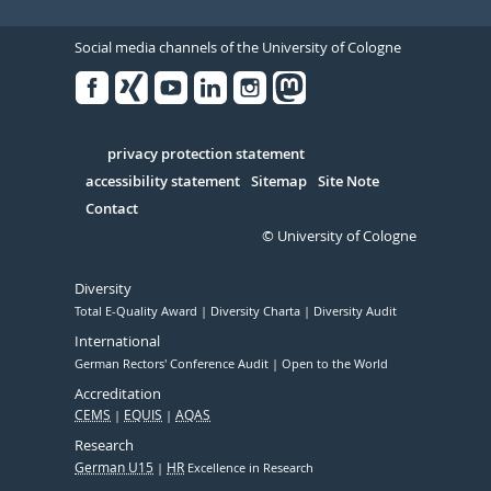
Social media channels of the University of Cologne
Facebook
Xing
Youtube
Linked
Instagram
in
Serivce
privacy protection statement
accessibility statement
Sitemap
Site Note
Contact
© University of Cologne
Diversity
Total E-Quality Award
Diversity Charta
Diversity Audit
International
German Rectors' Conference Audit
Open to the World
Accreditation
CEMS
EQUIS
AQAS
Research
German U15
HR
Excellence in Research