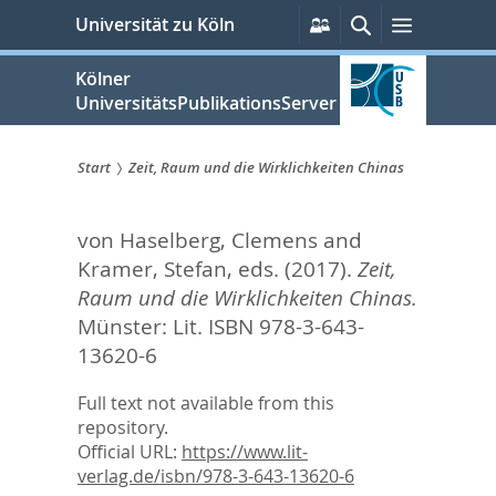
zum
Persönliche
Suche
Menü
Universität zu Köln
Services
Inhalt
springen
Kölner
UniversitätsPublikationsServer
Start
Zeit, Raum und die Wirklichkeiten Chinas
Sie
von Haselberg, Clemens
and
sind
Kramer, Stefan
, eds.
(2017).
Zeit,
hier:
Raum und die Wirklichkeiten Chinas.
Münster: Lit. ISBN 978-3-643-
13620-6
Full text not available from this
repository.
Official URL:
https://www.lit-
verlag.de/isbn/978-3-643-13620-6