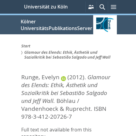
zum
Persönliche
Suche
Menü
Universität zu Köln
Services
Inhalt
springen
Kölner
UniversitätsPublikationsServer
Start
Glamour des Elends: Ethik, Ästhetik und
Sie
Sozialkritik bei Sebastião Salgado und Jeff Wall
sind
Runge, Evelyn
(2012).
Glamour
hier:
des Elends: Ethik, Ästhetik und
Sozialkritik bei Sebastião Salgado
und Jeff Wall.
Böhlau /
Vandenhoeck & Ruprecht. ISBN
978-3-412-20726-7
Full text not available from this