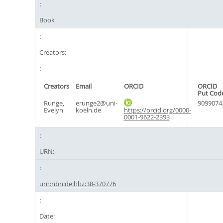
Book
Creators:
Creators
Email
ORCID
ORCID
Put Cod
Runge,
erunge2@uni-
9099074
Evelyn
koeln.de
https://orcid.org/0000-
0001-9622-2393
URN:
urn:nbn:de:hbz:38-370776
Date: