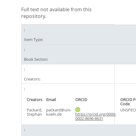
Full text not available from this
repository.
Item Type:
Book Section
Creators:
Creators
Email
ORCID
ORCID P
Code
Packard,
packard@uni-
UNSPECI
Stephan
koeln.de
https://orcid.org/0000-
0002-8696-8631