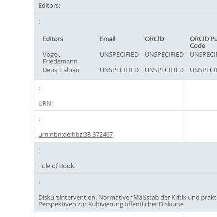
Editors:
Editors
Email
ORCID
ORCID Pu
Code
Vogel,
UNSPECIFIED
UNSPECIFIED
UNSPECI
Friedemann
Deus, Fabian
UNSPECIFIED
UNSPECIFIED
UNSPECI
URN:
urn:nbn:de:hbz:38-372467
Title of Book:
Diskursintervention. Normativer Maßstab der Kritik und prakt
Perspektiven zur Kultivierung öffentlicher Diskurse