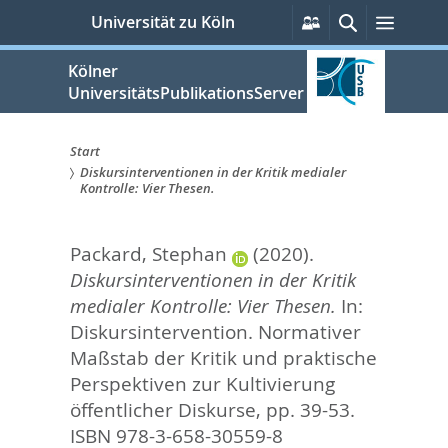
zum
Persönliche
Suche
Menü
Universität zu Köln
Services
Inhalt
springen
Kölner
UniversitätsPublikationsServer
Start
Diskursinterventionen in der Kritik medialer
Sie
Kontrolle: Vier Thesen.
sind
Packard, Stephan
(2020).
hier:
Diskursinterventionen in der Kritik
medialer Kontrolle: Vier Thesen.
In:
Diskursintervention. Normativer
Maßstab der Kritik und praktische
Perspektiven zur Kultivierung
öffentlicher Diskurse,
pp. 39-53.
ISBN 978-3-658-30559-8