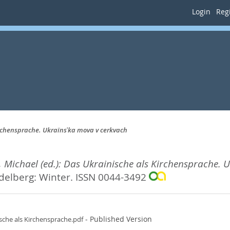
Login
Regi
irchensprache. Ukraïnsʹka mova v cerkvach
 Michael (ed.): Das Ukrainische als Kirchensprache. 
delberg: Winter. ISSN 0044-3492
- Published Version
sche als Kirchensprache.pdf