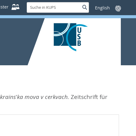
Suche
ster
Suche
Sprache
in
wechseln
KUPS
Ukraïnsʹka mova v cerkvach.
Zeitschrift für