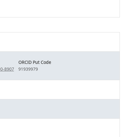
ORCID Put Code
90-8907
91939979