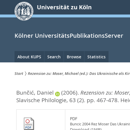
zum
Universität zu Köln
Inhalt
springen
Kölner UniversitätsPublikationsServer
Hauptnavigation
About KUPS
Search
Browse
Statistics
Start
Rezension zu: Moser, Michael (ed.): Das Ukrainische als K
Sie
Bunčić, Daniel
(2006).
Rezension zu: Moser,
sind
Slavische Philologie, 63 (2). pp. 467-478.
Hei
hier:
PDF
Buncic 2004 Rez Moser Das Ukraini
Download (1MB)