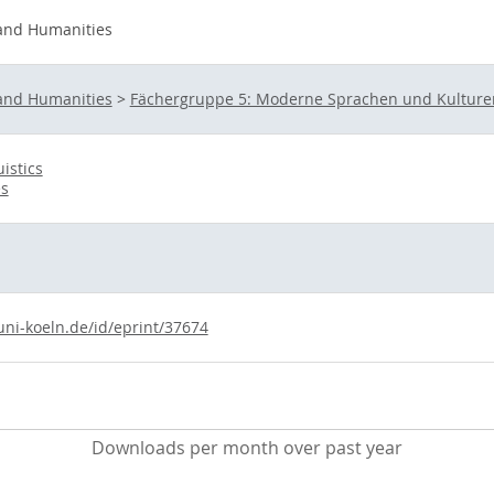
 and Humanities
 and Humanities
>
Fächergruppe 5: Moderne Sprachen und Kulture
istics
es
uni-koeln.de/id/eprint/37674
Downloads per month over past year