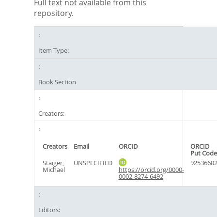
Full text not available from this
repository.
Item Type:
Book Section
Creators:
Creators
Email
ORCID
ORCID
Put Code
Staiger,
UNSPECIFIED
9253660
Michael
https://orcid.org/0000-
0002-8274-6492
Editors: