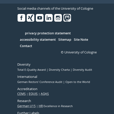
Social media channels of the University of Cologne
Facebook
Xing
Youtube
Linked
Instagram
in
Serivce
privacy protection statement
accessibility statement
Sitemap
Site Note
Contact
© University of Cologne
Diversity
Total E-Quality Award
Diversity Charta
Diversity Audit
International
German Rectors' Conference Audit
Open to the World
Accreditation
CEMS
EQUIS
AQAS
Research
German U15
HR
Excellence in Research
Further Labels