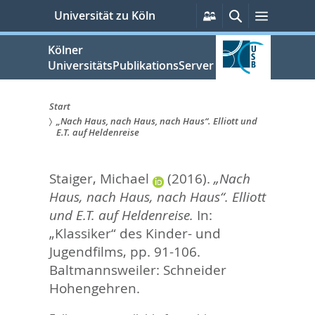
zum
Persönliche
Suche
Menü
Universität zu Köln
Services
Inhalt
springen
Kölner
UniversitätsPublikationsServer
Start
„Nach Haus, nach Haus, nach Haus“. Elliott und
Sie
E.T. auf Heldenreise
sind
Staiger, Michael
(2016).
„Nach
hier:
Haus, nach Haus, nach Haus“. Elliott
und E.T. auf Heldenreise.
In:
„Klassiker“ des Kinder- und
Jugendfilms,
pp. 91-106.
Baltmannsweiler: Schneider
Hohengehren.