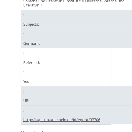
Sprache und Literatur
>
Institut für Deutsche Sprache und
Literatur II
Subjects:
Germanic
Refereed:
Yes
URI:
http://kups.ub.uni-koeln.de/id/eprint/37706