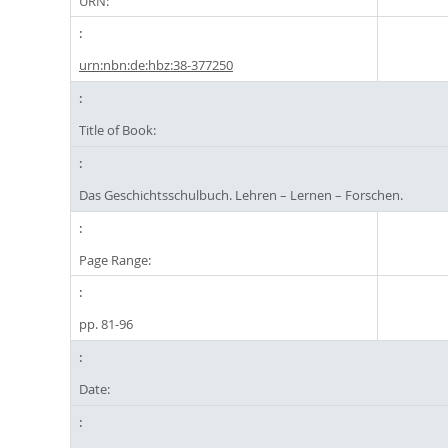
URN:
urn:nbn:de:hbz:38-377250
Title of Book:
Das Geschichtsschulbuch. Lehren – Lernen – Forschen.
Page Range:
pp. 81-96
Date: