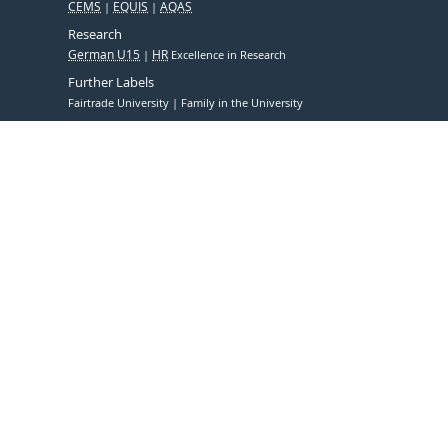
CEMS
EQUIS
AQAS
Research
German U15
HR
Excellence in Research
Further Labels
Fairtrade University
Family in the University