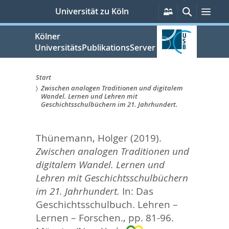
zum
Persönliche
Suche
Men
Universität zu Köln
Services
Inhalt
springen
Kölner
UniversitätsPublikationsServer
Start
Zwischen analogen Traditionen und digitalem
Sie
Wandel. Lernen und Lehren mit
Geschichtsschulbüchern im 21. Jahrhundert.
sind
hier:
Thünemann, Holger
(2019).
Zwischen analogen Traditionen und
digitalem Wandel. Lernen und
Lehren mit Geschichtsschulbüchern
im 21. Jahrhundert.
In:
Das
Geschichtsschulbuch. Lehren –
Lernen – Forschen.,
pp. 81-96.