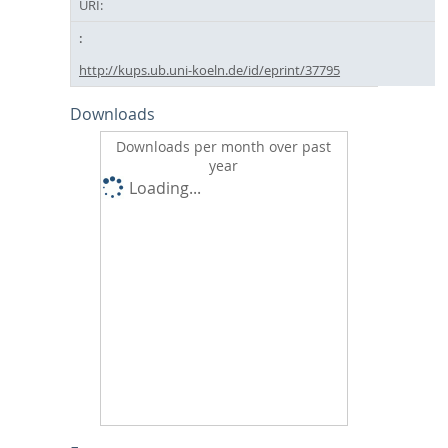
URI:
http://kups.ub.uni-koeln.de/id/eprint/37795
Downloads
Downloads per month over past
year
Loading...