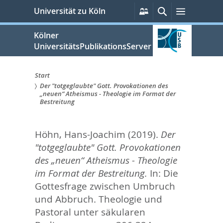
zum
Persönliche
Suche
Menü
Universität zu Köln
Services
Inhalt
springen
Kölner
UniversitätsPublikationsServer
Start
Der "totgeglaubte" Gott. Provokationen des
Sie
„neuen“ Atheismus - Theologie im Format der
Bestreitung
sind
hier:
Höhn, Hans-Joachim
(2019).
Der
"totgeglaubte" Gott. Provokationen
des „neuen“ Atheismus - Theologie
im Format der Bestreitung.
In:
Die
Gottesfrage zwischen Umbruch
und Abbruch. Theologie und
Pastoral unter säkularen