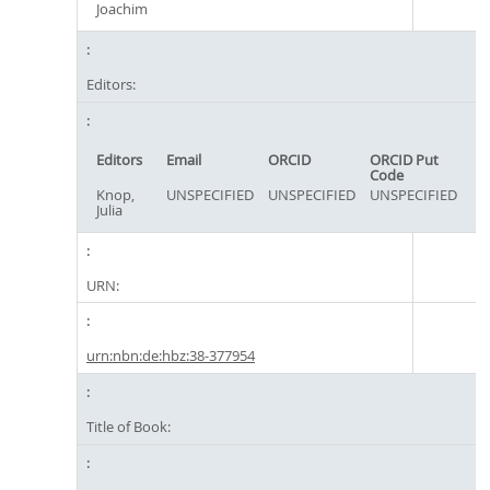
Joachim
Editors:
Editors
Email
ORCID
ORCID Put
Code
Knop,
UNSPECIFIED
UNSPECIFIED
UNSPECIFIED
Julia
URN:
urn:nbn:de:hbz:38-377954
Title of Book: