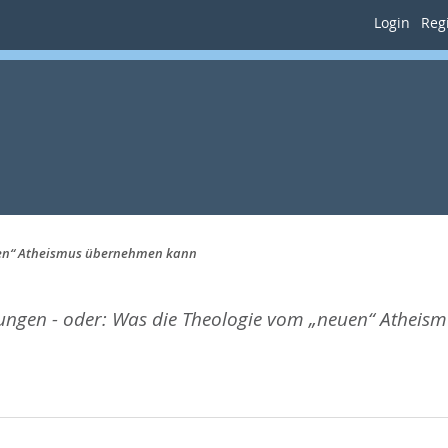
Login
Regi
uen“ Atheismus übernehmen kann
ngen - oder: Was die Theologie vom „neuen“ Atheis