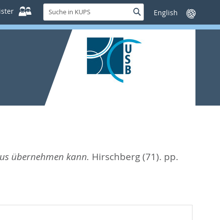
Suche
ster
Suche
Sprache
in
wechseln
KUPS
mus übernehmen kann.
Hirschberg (71). pp.