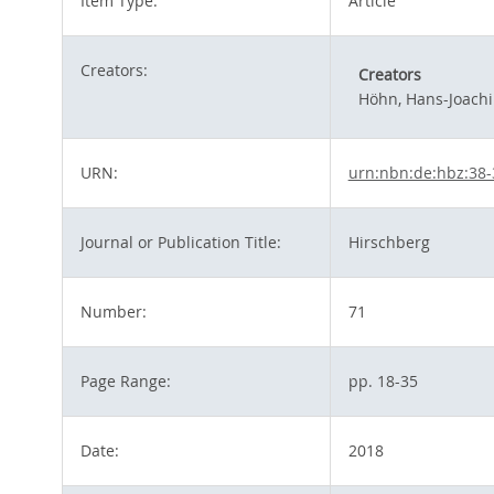
Item Type:
Article
Creators:
Creators
Höhn, Hans-Joach
URN:
urn:nbn:de:hbz:38
Journal or Publication Title:
Hirschberg
Number:
71
Page Range:
pp. 18-35
Date:
2018