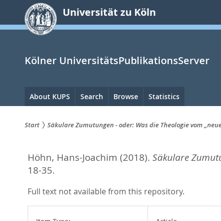
zum
Universität zu Köln
Inhalt
springen
Kölner UniversitätsPublikationsServer
Hauptnavigation
About KUPS
Search
Browse
Statistics
Start
Säkulare Zumutungen - oder: Was die Theologie vom „ne
Sie
Höhn, Hans-Joachim
(2018).
Säkulare Zumutu
sind
18-35.
hier:
Full text not available from this repository.