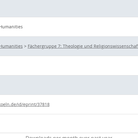
 Humanities
 Humanities
>
Fächergruppe 7: Theologie und Religionswissenschaf
koeln.de/id/eprint/37818
Downloads per month over past year