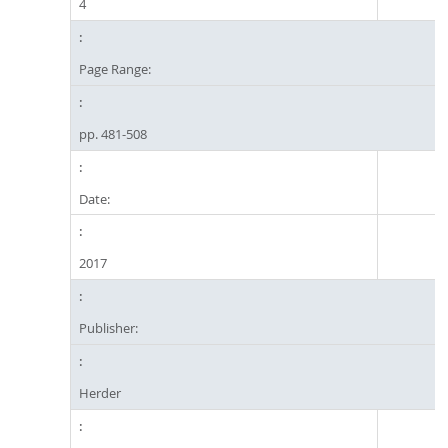
4
Page Range:
pp. 481-508
Date:
2017
Publisher:
Herder