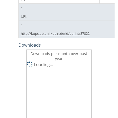
URI:
http://kups.ub.uni-koeln.de/id/eprint/37822
Downloads
Downloads per month over past
year
Loading...