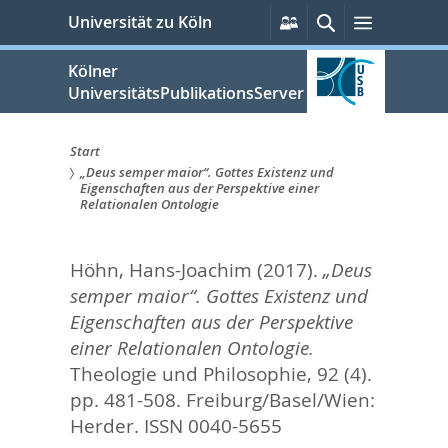
zum
Persönliche
Suche
Menü
Universität zu Köln
Services
Inhalt
springen
Kölner
UniversitätsPublikationsServer
Start
„Deus semper maior“. Gottes Existenz und
Sie
Eigenschaften aus der Perspektive einer
Relationalen Ontologie
sind
hier:
Höhn, Hans-Joachim
(2017).
„Deus
semper maior“. Gottes Existenz und
Eigenschaften aus der Perspektive
einer Relationalen Ontologie.
Theologie und Philosophie, 92 (4).
pp. 481-508.
Freiburg/Basel/Wien:
Herder. ISSN 0040-5655