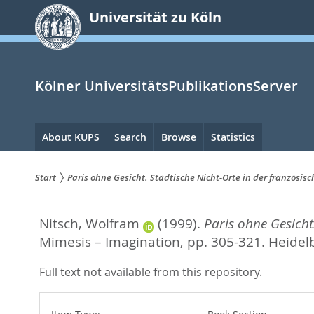
zum
Universität zu Köln
Inhalt
springen
Kölner UniversitätsPublikationsServer
Hauptnavigation
About KUPS
Search
Browse
Statistics
Start
Paris ohne Gesicht. Städtische Nicht-Orte in der französi
Sie
Nitsch, Wolfram
(1999).
Paris ohne Gesicht
sind
Mimesis – Imagination,
pp. 305-321. Heidel
hier:
Full text not available from this repository.