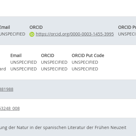
Email
ORCID
ORCID P
UNSPECIFIED
https://orcid.org/0000-0003-1455-3995
UNSPECI
Email
ORCID
ORCID Put Code
UNSPECIFIED
UNSPECIFIED
UNSPECIFIED
ard
UNSPECIFIED
UNSPECIFIED
UNSPECIFIED
381988
53248_008
lung der Natur in der spanischen Literatur der Frühen Neuzeit