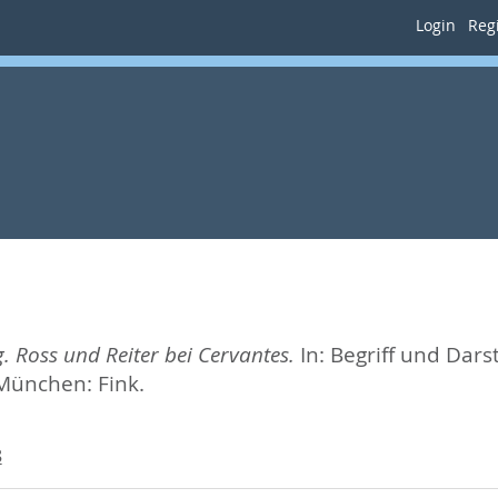
Login
Regi
 Ross und Reiter bei Cervantes.
In:
Begriff und Dars
München: Fink.
8