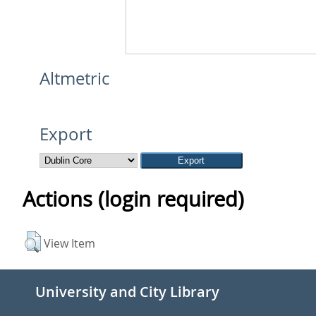
Altmetric
Export
Actions (login required)
View Item
University and City Library