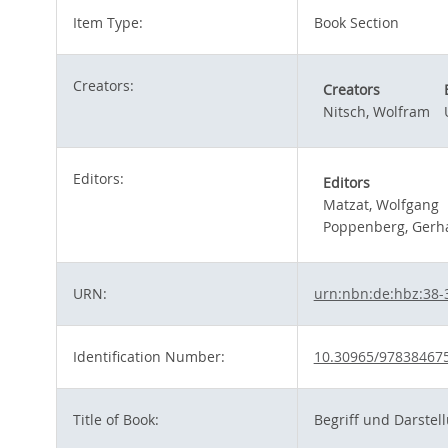
Item Type:
Book Section
Creators:
Creators
Nitsch, Wolfram
Editors:
Editors
Matzat, Wolfgang
Poppenberg, Gerh
URN:
urn:nbn:de:hbz:38-
Identification Number:
10.30965/97838467
Title of Book:
Begriff und Darstel