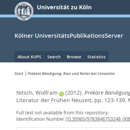
zum
Universität zu Köln
Inhalt
springen
Kölner UniversitätsPublikationsServer
Hauptnavigation
About KUPS
Search
Browse
Statistics
Start
Prekäre Bändigung. Ross und Reiter bei Cervantes
Sie
Nitsch, Wolfram
(2012).
Prekäre Bändigung.
sind
Literatur der Frühen Neuzeit,
pp. 123-139. 
hier:
Full text not available from this repository.
Identification Number:
10.30965/9783846753248_00