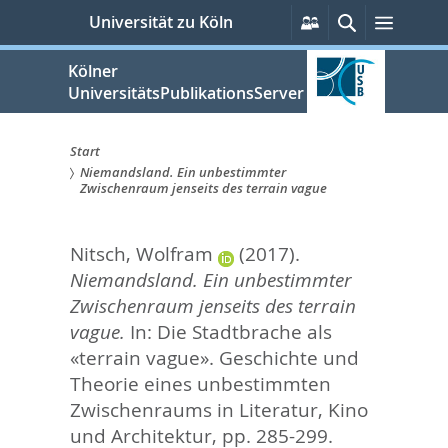
zum
Persönliche
Suche
Menü
Universität zu Köln
Services
Inhalt
springen
Kölner
UniversitätsPublikationsServer
Start
Niemandsland. Ein unbestimmter
Sie
Zwischenraum jenseits des terrain vague
sind
Nitsch, Wolfram
(2017).
hier:
Niemandsland. Ein unbestimmter
Zwischenraum jenseits des terrain
vague.
In:
Die Stadtbrache als
«terrain vague». Geschichte und
Theorie eines unbestimmten
Zwischenraums in Literatur, Kino
und Architektur,
pp. 285-299.