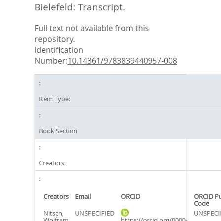
Bielefeld: Transcript.
Full text not available from this
repository.
Identification
Number:
10.14361/9783839440957-008
Item Type:
Book Section
Creators:
Creators
Email
ORCID
ORCID P
Code
Nitsch,
UNSPECIFIED
UNSPECI
Wolfram
https://orcid.org/0000-