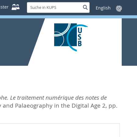
Suche
ster
Suche
Sprache
in
wechseln
KUPS
phe. Le traitement numérique des notes de
y and Palaeography in the Digital Age 2,
pp.