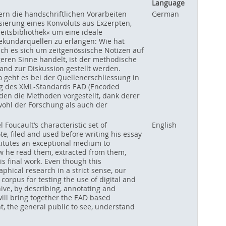
Language
ern die handschriftlichen Vorarbeiten
German
isierung eines Konvoluts aus Exzerpten,
eitsbibliothek« um eine ideale
ekundärquellen zu erlangen: Wie hat
ich es sich um zeitgenössische Notizen auf
eren Sinne handelt, ist der methodische
nd zur Diskussion gestellt werden.
 geht es bei der Quellenerschliessung in
ung des XML-Standards EAD (Encoded
den die Methoden vorgestellt, dank derer
wohl der Forschung als auch der
Foucault’s characteristic set of
English
e, filed and used before writing his essay
stitutes an exceptional medium to
ow he read them, extracted from them,
s final work. Even though this
phical research in a strict sense, our
orpus for testing the use of digital and
ive, by describing, annotating and
will bring together the EAD based
nt, the general public to see, understand