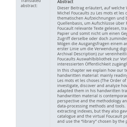
Translated
Abstract
abstract:
Dieser Beitrag erläutert, auf welch
Michel Foucaults zu Les mots et les 
thematischen Aufzeichnungen und bib
Quellenbasis, um Aufschlüsse über 
Foucault relevante Texte gelesen, t
Papier und somit nicht um einen Ge
Zugriff derselbe oder doch zuminde
Mögen die Ausgangsfragen einem anth
erster Linie um die Verwendung dig
Archival Description) zur vereinhei
Foucaults Auswahlbibliothek zur Vor
interessierten Öffentlichkeit zugän
In this chapter we explain how our t
handwritten material: mainly reading
Les mots et les choses (The Order of 
investigate, discover and analyze h
adapted them in his handwritten tran
handwritten material is contemporary
perspective and the methodology and 
data-processing methods and tools. B
extracting indexes, but they also ga
catalogue and the virtual Foucault pr
and use the “library” chosen by the p