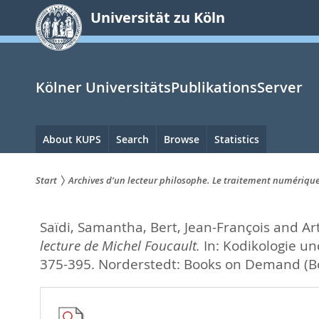
zum
Universität zu Köln
Inhalt
springen
Kölner UniversitätsPublikationsServer
Hauptnavigation
About KUPS
Search
Browse
Statistics
Start
Archives d’un lecteur philosophe. Le traitement numérique
Sie
Saïdi, Samantha
,
Bert, Jean-François
and
Ar
sind
lecture de Michel Foucault.
In:
Kodikologie und
hier:
375-395. Norderstedt: Books on Demand (B