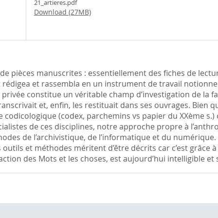
21_artieres.pdf
Download (27MB)
e de pièces manuscrites : essentiellement des fiches de lectu
 rédigea et rassembla en un instrument de travail notionnel 
 privée constitue un véritable champ d’investigation de la f
ranscrivait et, enfin, les restituait dans ses ouvrages. Bien 
roche codicologique (codex, parchemins vs papier du XXème s
ialistes de ces disciplines, notre approche propre à l’anthr
des de l’archivistique, de l’informatique et du numérique. 
outils et méthodes méritent d’être décrits car c’est grâce à
ction des Mots et les choses, est aujourd’hui intelligible et 