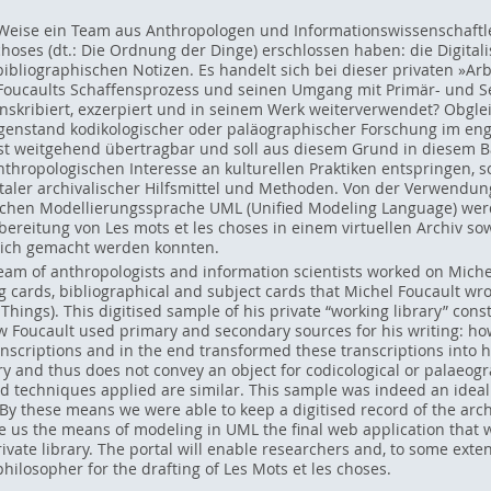
e Weise ein Team aus Anthropologen und Informationswissenschaftl
choses (dt.: Die Ordnung der Dinge) erschlossen haben: die Digital
liographischen Notizen. Es handelt sich bei dieser privaten »Arb
Foucaults Schaffensprozess und seinen Umgang mit Primär- und S
ranskribiert, exzerpiert und in seinem Werk weiterverwendet? Obgle
genstand kodikologischer oder paläographischer Forschung im eng
st weitgehend übertragbar und soll aus diesem Grund in diesem Ba
ropologischen Interesse an kulturellen Praktiken entspringen, so
italer archivalischer Hilfsmittel und Methoden. Von der Verwend
tlichen Modellierungssprache UML (Unified Modeling Language) wer
bereitung von Les mots et les choses in einem virtuellen Archiv so
glich gemacht werden konnten.
eam of anthropologists and information scientists worked on Michel 
 cards, bibliographical and subject cards that Michel Foucault wrot
Things). This digitised sample of his private “working library” con
ow Foucault used primary and secondary sources for his writing: h
scriptions and in the end transformed these transcriptions into hi
 and thus does not convey an object for codicological or palaeogra
techniques applied are similar. This sample was indeed an ideal c
y these means we were able to keep a digitised record of the arch
ve us the means of modeling in UML the final web application that 
ivate library. The portal will enable researchers and, to some exte
hilosopher for the drafting of Les Mots et les choses.