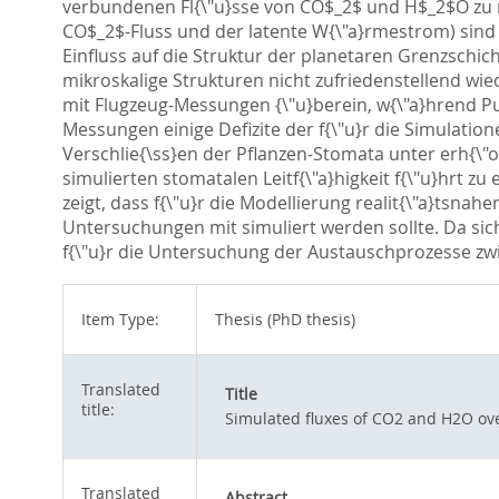
verbundenen Fl{\"u}sse von CO$_2$ und H$_2$O zu re
CO$_2$-Fluss und der latente W{\"a}rmestrom) sind i
Einfluss auf die Struktur der planetaren Grenzschi
mikroskalige Strukturen nicht zufriedenstellend wi
mit Flugzeug-Messungen {\"u}berein, w{\"a}hrend P
Messungen einige Defizite der f{\"u}r die Simulatio
Verschlie{\ss}en der Pflanzen-Stomata unter erh{
simulierten stomatalen Leitf{\"a}higkeit f{\"u}hrt
zeigt, dass f{\"u}r die Modellierung realit{\"a}tsnah
Untersuchungen mit simuliert werden sollte. Da sic
f{\"u}r die Untersuchung der Austauschprozesse zwi
Item Type:
Thesis (PhD thesis)
Translated
Title
title:
Simulated fluxes of CO2 and H2O ov
Translated
Abstract