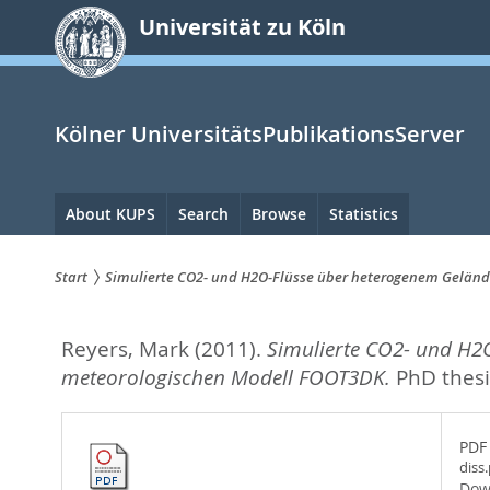
zum
Universität zu Köln
Inhalt
springen
Kölner UniversitätsPublikationsServer
Hauptnavigation
About KUPS
Search
Browse
Statistics
Start
Simulierte CO2- und H2O-Flüsse über heterogenem Geländ
Sie
Reyers, Mark
(2011).
Simulierte CO2- und H2
sind
meteorologischen Modell FOOT3DK.
PhD thesi
hier:
PDF
diss
Dow