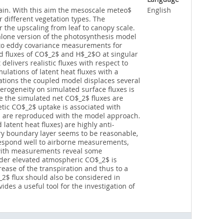
rain. With this aim the mesoscale meteo$
English
different vegetation types. The
 the upscaling from leaf to canopy scale.
alone version of the photosynthesis model
l to eddy covariance measurements for
ted fluxes of CO$_2$ and H$_2$O at singular
ivers realistic fluxes with respect to
lations of latent heat fluxes with a
ations the coupled model displaces several
terogeneity on simulated surface fluxes is
le the simulated net CO$_2$ fluxes are
hetic CO$_2$ uptake is associated with
$O are reproduced with the model approach.
atent heat fluxes) are highly anti-
tary boundary layer seems to be reasonable,
respond well to airborne measurements,
with measurements reveal some
under elevated atmospheric CO$_2$ is
ease of the transpiration and thus to a
_2$ flux should also be considered in
des a useful tool for the investigation of