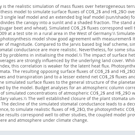
 is the realistic simulation of mass fluxes over heterogeneous ter
hesis model to simulate surface fluxes of CO$_2$ and H$_2$O over 
3 single leaf model and an extended big leaf model (sun/shade) for
ivides the canopy into a sunlit and a shaded fraction. The stand 
es (sugar beet and wheat). Simulated CO$_2$ fluxes correspond wel
009 at a test site in a rural area in the West of Germany.\\ Simula
photosynthesis model show good agreement with measuremen$ It del
er of magnitude. Compared to the Jarvis based big leaf scheme, simu
matal conductance are more realistic. Nevertheless, for some situ
d by problems in initialising the model.\\ The impact of surface he
averages are strongly influenced by the underlying land cover. Whi
index, this correlation is weaker for the latent heat flux. Photosynt
stomata. The resulting opposing surface fluxes of CO$_2$ and H$_2
es and transpiration (and to a lesser extend net CO$_2$ fluxes and l
 the simulated surface fluxes to the general structure of the plane
red by the model. Budget analyses for an atmospheric column cor
 of simulated concentrations of atmospheric CO$_2$ and H$_2$O 
ndary values.\\ The well established closure of the plant stomata 
The decline of the simulated stomatal conductance leads to a decr
ence, to simulate realistic fluxes of H$_2$O, the photosynthetic CO$
se results correspond well to other studies, the coupled model provi
ere and atmosphere under climate change.