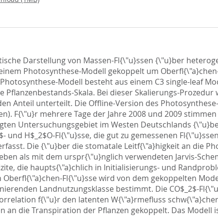
stische Darstellung von Massen-Fl{\"u}ssen {\"u}ber heterog
inem Photosynthese-Modell gekoppelt um Oberfl{\"a}chen-
Photosynthese-Modell besteht aus einem C3 single-leaf Mod
ie Pflanzenbestands-Skala. Bei dieser Skalierungs-Prozedur 
 Anteil unterteilt. Die Offline-Version des Photosynthese-
en). F{\"u}r mehrere Tage der Jahre 2008 und 2009 stimmen 
"a}gten Untersuchungsgebiet im Westen Deutschlands {\"u}
_2$- und H$_2$O-Fl{\"u}sse, die gut zu gemessenen Fl{\"u}
asst. Die {\"u}ber die stomatale Leitf{\"a}higkeit an die 
egeben als mit dem urspr{\"u}nglich verwendeten Jarvis-Sch
izite, die haupts{\"a}chlich in Initialisierungs- und Randpro
en Oberfl{\"a}chen-Fl{\"u}sse wird von dem gekoppelten Mod
nierenden Landnutzungsklasse bestimmt. Die CO$_2$-Fl{\"u}
Korrelation f{\"u}r den latenten W{\"a}rmefluss schw{\"a}che
an die Transpiration der Pflanzen gekoppelt. Das Modell is