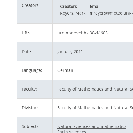
Creators:
Creators
Email
Reyers, Mark
mreyers@meteo.uni-k
URN:
urn:nbn:de:hbz:38-44683
Date:
January 2011
Language:
German
Faculty:
Faculty of Mathematics and Natural S
Divisions:
Faculty of Mathematics and Natural S
Subjects:
Natural sciences and mathematics
Earth sciences