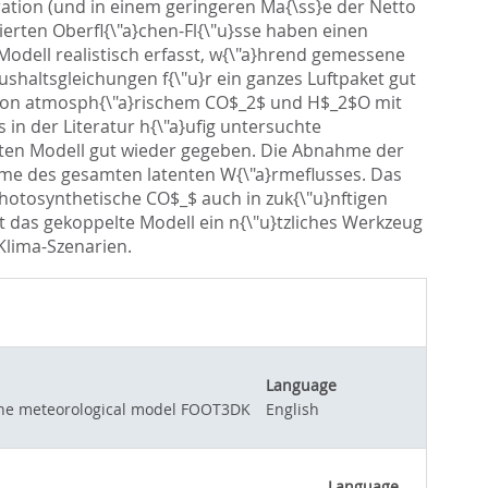
ation (und in einem geringeren Ma{\ss}e der Netto
ierten Oberfl{\"a}chen-Fl{\"u}sse haben einen
Modell realistisch erfasst, w{\"a}hrend gemessene
shaltsgleichungen f{\"u}r ein ganzes Luftpaket gut
n von atmosph{\"a}rischem CO$_2$ und H$_2$O mit
in der Literatur h{\"a}ufig untersuchte
lten Modell gut wieder gegeben. Die Abnahme der
ahme des gesamten latenten W{\"a}rmeflusses. Das
e photosynthetische CO$_$ auch in zuk{\"u}nftigen
t das gekoppelte Modell ein n{\"u}tzliches Werkzeug
Klima-Szenarien.
Language
 the meteorological model FOOT3DK
English
Language