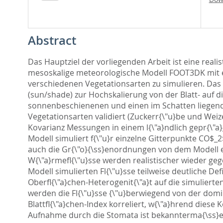
Abstract
Das Hauptziel der vorliegenden Arbeit ist eine reali
mesoskalige meteorologische Modell FOOT3DK mit e
verschiedenen Vegetationsarten zu simulieren. Das 
(sun/shade) zur Hochskalierung von der Blatt- auf d
sonnenbeschienenen und einen im Schatten liegenden
Vegetationsarten validiert (Zuckerr{\"u}be und Weiz
Kovarianz Messungen in einem l{\"a}ndlich gepr{\
Modell simuliert f{\"u}r einzelne Gitterpunkte CO$
auch die Gr{\"o}{\ss}enordnungen von dem Modell erf
W{\"a}rmefl{\"u}sse werden realistischer wieder g
Modell simulierten Fl{\"u}sse teilweise deutliche Def
Oberfl{\"a}chen-Heterogenit{\"a}t auf die simuliert
werden die Fl{\"u}sse {\"u}berwiegend von der domi
Blattfl{\"a}chen-Index korreliert, w{\"a}hrend diese 
Aufnahme durch die Stomata ist bekannterma{\ss}en 