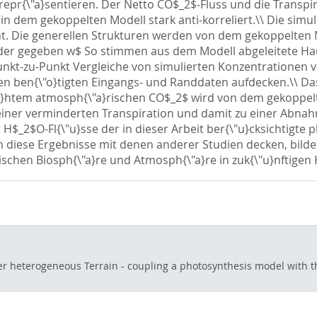
pr{\"a}sentieren. Der Netto CO$_2$-Fluss und die Transpir
n dem gekoppelten Modell stark anti-korreliert.\\ Die simul
cht. Die generellen Strukturen werden von dem gekoppelten 
eder gegeben w$ So stimmen aus dem Modell abgeleitete Hau
unkt-zu-Punkt Vergleiche von simulierten Konzentratione
nen ben{\"o}tigten Eingangs- und Randdaten aufdecken.\\ Das 
\"o}htem atmosph{\"a}rischen CO$_2$ wird von dem gekoppe
 zu einer verminderten Transpiration und damit zu einer Abn
er H$_2$O-Fl{\"u}sse der in dieser Arbeit ber{\"u}cksichtigt
h diese Ergebnisse mit denen anderer Studien decken, bilde
schen Biosph{\"a}re und Atmosph{\"a}re in zuk{\"u}nftigen 
er heterogeneous Terrain - coupling a photosynthesis model with