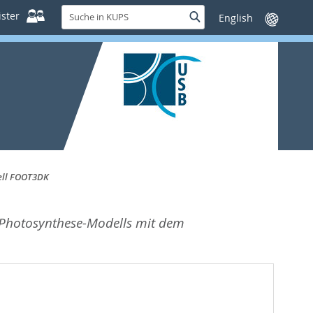
Suche
ster
Suche
Sprache
in
wechseln
KUPS
ell FOOT3DK
 Photosynthese-Modells mit dem