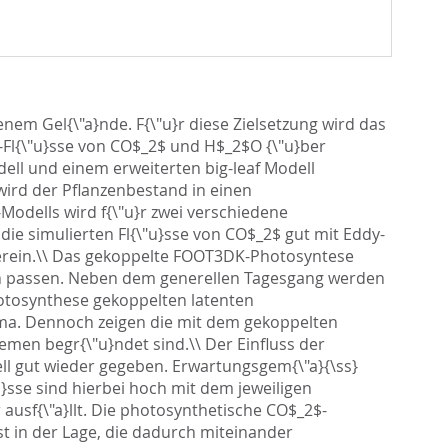
enem Gel{\"a}nde. F{\"u}r diese Zielsetzung wird das
Fl{\"u}sse von CO$_2$ und H$_2$O {\"u}ber
ell und einem erweiterten big-leaf Modell
wird der Pflanzenbestand in einen
Modells wird f{\"u}r zwei verschiedene
die simulierten Fl{\"u}sse von CO$_2$ gut mit Eddy-
berein.\\ Das gekoppelte FOOT3DK-Photosyntese
ssen passen. Neben dem generellen Tagesgang werden
Photosynthese gekoppelten latenten
ema. Dennoch zeigen die mit dem gekoppelten
blemen begr{\"u}ndet sind.\\ Der Einfluss der
ell gut wieder gegeben. Erwartungsgem{\"a}{\ss}
sse sind hierbei hoch mit dem jeweiligen
r ausf{\"a}llt. Die photosynthetische CO$_2$-
t in der Lage, die dadurch miteinander