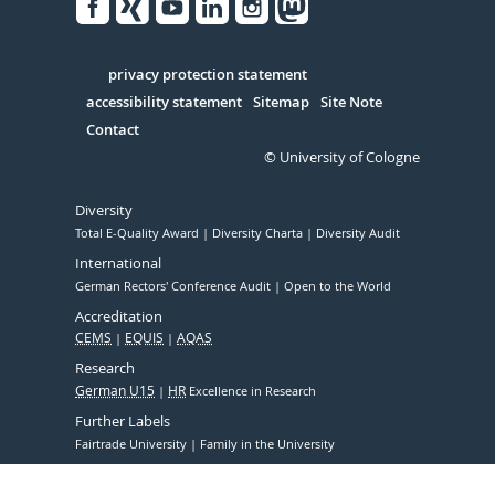
Facebook
Xing
Youtube
Linked
Instagram
in
Serivce
privacy protection statement
accessibility statement
Sitemap
Site Note
Contact
© University of Cologne
Diversity
Total E-Quality Award
Diversity Charta
Diversity Audit
International
German Rectors' Conference Audit
Open to the World
Accreditation
CEMS
EQUIS
AQAS
Research
German U15
HR
Excellence in Research
Further Labels
Fairtrade University
Family in the University