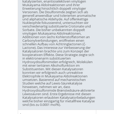
katalysierten, enantioselektiven vinylogen
Mukaiyama Aldolreaktionen und ihrer
Erweiterung hinsichtlich doppelt vinyloger
Versionen. Die Disulfonimde zeigten sich als
generell anwendbar und tolerierten aromatische
und aliphatische Aldehyde. Auf offenkettige
Nukleophile fokussierend, untersuchten wir
verschiedenartig substituierte Crotonate und
Sorbate. Die bisher unbekannten doppelt
vinylogen Mukaiyama Aldolreaktionen,
Additionen von sechs Kohlenstoffatomen an
Carbonylverbindungen, eröffneten einen
schnellen Aufbau von Achtringlactonen (ζ-
Lactone). Das Interesse zur Verbesserung der
Katalysatoren brachte uns zum Konzept der
kooperativen Effekte. Diese Strategie zeigte sich
in elektronenarm substituierten
Hydroxydisulfonimiden erfolgreich, Molekülen
mit einer tertiären Alkoholfunktion im
Substituenten. Mit diesen Katalysatoren
konnten wir erfolgreich auch unreaktive
Elektrophile in Mukaiyama Aldolreaktionen
umsetzen. Basierend auf mechanistischen
Studien welche auf Lewis-Säurekatalyse
hinweisen, nehmen wir an, dass
Hydroxydisulfonimide Brønstedsäure-aktivierte
Lewissäuren sind. Erste Ergebnisse mit diesen
Katalysatoren erlaubten Katalysatorbeladungen
welche bisher einzigartig für metallfreie Katalyse
sind (bis zu 0.0001 mol%).