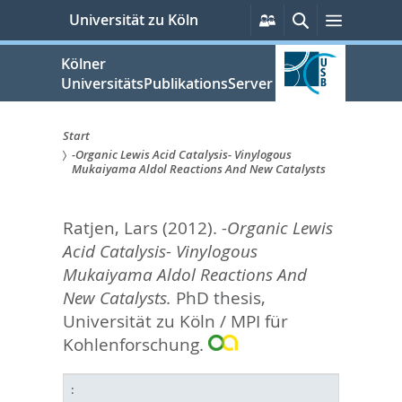
zum
Persönliche
Suche
Menü
Universität zu Köln
Services
Inhalt
springen
Kölner
UniversitätsPublikationsServer
Start
-Organic Lewis Acid Catalysis- Vinylogous
Sie
Mukaiyama Aldol Reactions And New Catalysts
sind
Ratjen, Lars
(2012).
-Organic Lewis
hier:
Acid Catalysis- Vinylogous
Mukaiyama Aldol Reactions And
New Catalysts.
PhD thesis,
Universität zu Köln / MPI für
Kohlenforschung.