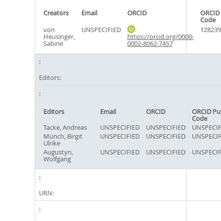
Creators
Email
ORCID
ORCID 
Code
von
UNSPECIFIED
128239
Heusinger,
https://orcid.org/0000-
Sabine
0002-8062-7457
Editors:
Editors
Email
ORCID
ORCID Pu
Code
Tacke, Andreas
UNSPECIFIED
UNSPECIFIED
UNSPECIF
Münch, Birgit
UNSPECIFIED
UNSPECIFIED
UNSPECIF
Ulrike
Augustyn,
UNSPECIFIED
UNSPECIFIED
UNSPECIF
Wolfgang
URN: