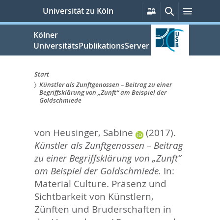
zum
Persönliche
Suche
Menü
Universität zu Köln
Services
Inhalt
springen
Kölner
UniversitätsPublikationsServer
Start
Künstler als Zunftgenossen – Beitrag zu einer
Sie
Begriffsklärung von „Zunft“ am Beispiel der
Goldschmiede
sind
hier:
von Heusinger, Sabine
(2017).
Künstler als Zunftgenossen – Beitrag
zu einer Begriffsklärung von „Zunft“
am Beispiel der Goldschmiede.
In:
Material Culture. Präsenz und
Sichtbarkeit von Künstlern,
Zünften und Bruderschaften in