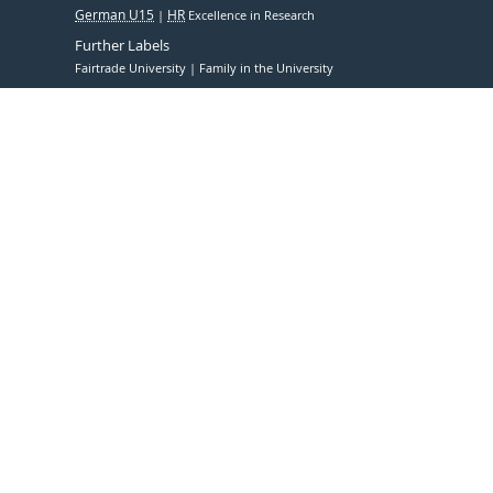
German U15
HR
Excellence in Research
Further Labels
Fairtrade University
Family in the University