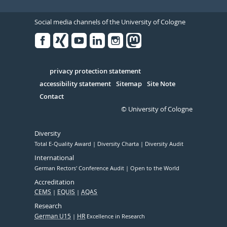
Social media channels of the University of Cologne
Facebook
Xing
Youtube
Linked
Instagram
in
Serivce
privacy protection statement
accessibility statement
Sitemap
Site Note
Contact
© University of Cologne
Diversity
Total E-Quality Award
Diversity Charta
Diversity Audit
International
German Rectors' Conference Audit
Open to the World
Accreditation
CEMS
EQUIS
AQAS
Research
German U15
HR
Excellence in Research