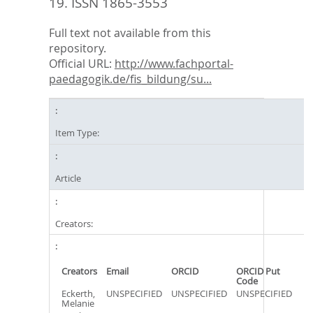
19.
ISSN 1865-3553
Full text not available from this
repository.
Official URL:
http://www.fachportal-
paedagogik.de/fis_bildung/su...
Item Type:
Article
Creators:
Creators
Email
ORCID
ORCID Put
Code
Eckerth,
UNSPECIFIED
UNSPECIFIED
UNSPECIFIED
Melanie