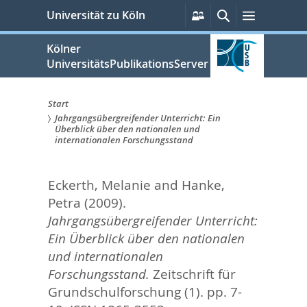
zum
Persönliche
Suche
Menü
Universität zu Köln
Services
Inhalt
springen
Kölner
UniversitätsPublikationsServer
Start
Jahrgangsübergreifender Unterricht: Ein
Sie
Überblick über den nationalen und
internationalen Forschungsstand
sind
hier:
Eckerth, Melanie
and
Hanke,
Petra
(2009).
Jahrgangsübergreifender Unterricht:
Ein Überblick über den nationalen
und internationalen
Forschungsstand.
Zeitschrift für
Grundschulforschung (1). pp. 7-