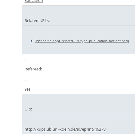
Education
Related URLs:
['eprint_fieldopt_related_url_type_publication' not defined]
Refereed:
Yes
URI:
http://kups.ub.uni-koeln.de/id/eprint/46279