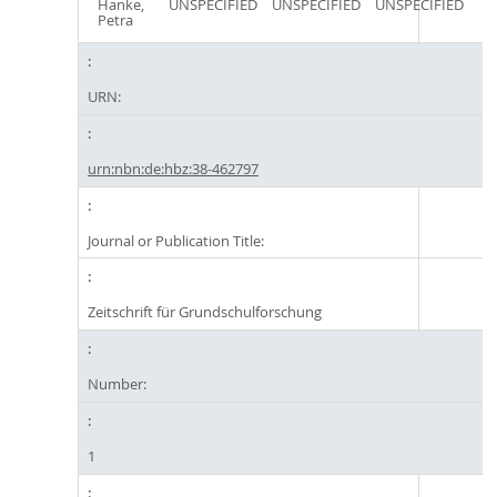
Hanke,
UNSPECIFIED
UNSPECIFIED
UNSPECIFIED
Petra
URN:
urn:nbn:de:hbz:38-462797
Journal or Publication Title:
Zeitschrift für Grundschulforschung
Number:
1