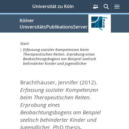
zum
Persönliche
Suche
Men
Universität zu Köln
Services
Inhalt
springen
Kölner
UniversitätsPublikationsServer
Start
Erfassung sozialer Kompetenzen beim
Sie
Therapeutischen Reiten. Erprobung eines
Beobachtungsbogens am Beispiel seelisch
sind
behinderter Kinder und Jugendlicher
hier:
Brachthäuser, Jennifer
(2012).
Erfassung sozialer Kompetenzen
beim Therapeutischen Reiten.
Erprobung eines
Beobachtungsbogens am Beispiel
seelisch behinderter Kinder und
Jugendlicher.
PhD thesis,