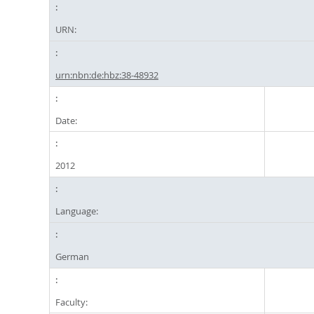
URN:
urn:nbn:de:hbz:38-48932
Date:
2012
Language:
German
Faculty: