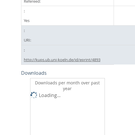
Refereed:
Yes
URI:
http://kups.ub.uni-koeln.de/id/eprint/4893
Downloads
Downloads per month over past
year
Loading...