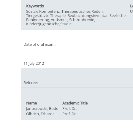
Keywords
L
Soziale Kompetenz, Therapeutisches Reiten,
U
Tiergestützte Therapie, Beobachtungsinventar, Seelische
Behinderung, Autismus, Schizophrenie,
Kinder/Jugendliche,Studie
Date of oral exam:
11 July 2012
Referee:
Name
Academic Title
Januszewski, Bodo
Prof. Dr.
Olbrich, Erhardt
Prof. Dr.