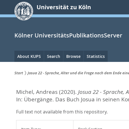
zum
Universität zu Köln
Inhalt
springen
Kölner UniversitätsPublikationsServer
Hauptnavigation
About KUPS
Search
Browse
Statistics
Start
Josua 22 - Sprache, Alter und die Frage nach dem Ende e
Sie
Michel, Andreas
(2020).
Josua 22 - Sprache,
sind
In:
Übergänge. Das Buch Josua in seinen Ko
hier:
Full text not available from this repository.