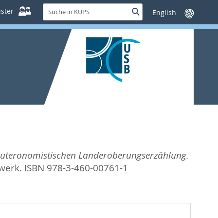
Suche
ster
Suche
Sprache
in
wechseln
KUPS
deuteronomistischen Landeroberungserzählung.
lwerk. ISBN 978-3-460-00761-1