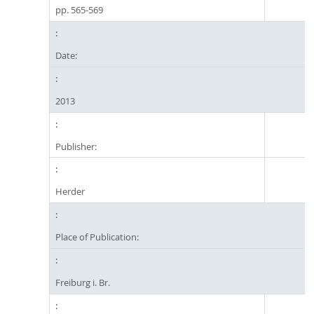
pp. 565-569
Date:
2013
Publisher:
Herder
Place of Publication:
Freiburg i. Br.