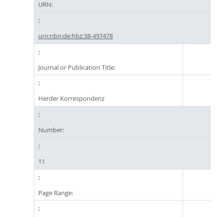
URN:
urn:nbn:de:hbz:38-497478
Journal or Publication Title:
Herder Korrespondenz
Number:
11
Page Range: