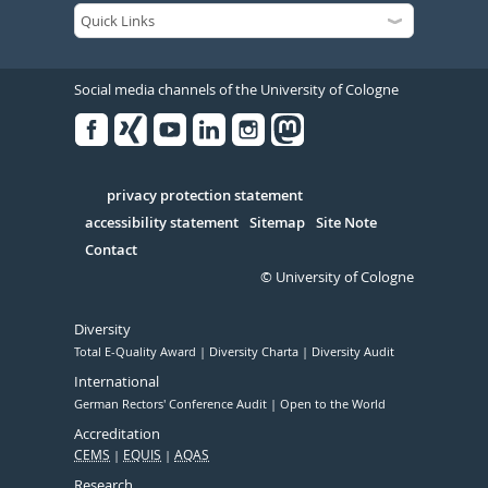
Social media channels of the University of Cologne
Facebook
Xing
Youtube
Linked
Instagram
in
Serivce
privacy protection statement
accessibility statement
Sitemap
Site Note
Contact
© University of Cologne
Diversity
Total E-Quality Award
Diversity Charta
Diversity Audit
International
German Rectors' Conference Audit
Open to the World
Accreditation
CEMS
EQUIS
AQAS
Research