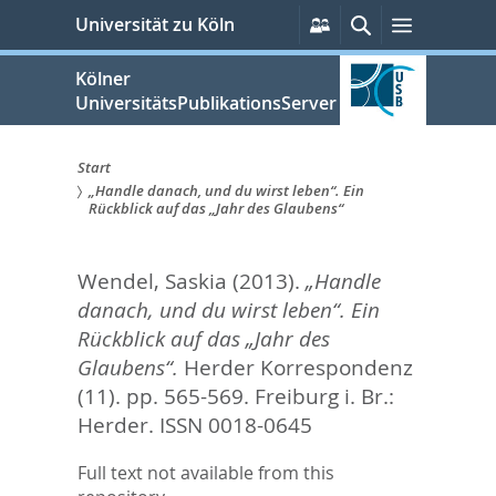
zum
Persönliche
Suche
Menü
Universität zu Köln
Services
Inhalt
springen
Kölner
UniversitätsPublikationsServer
Start
„Handle danach, und du wirst leben“. Ein
Sie
Rückblick auf das „Jahr des Glaubens“
sind
Wendel, Saskia
(2013).
„Handle
hier:
danach, und du wirst leben“. Ein
Rückblick auf das „Jahr des
Glaubens“.
Herder Korrespondenz
(11). pp. 565-569.
Freiburg i. Br.:
Herder. ISSN 0018-0645
Full text not available from this