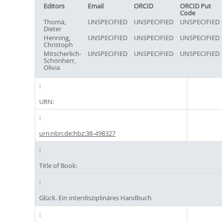
Editors
Email
ORCID
ORCID Put
Code
Thomä,
UNSPECIFIED
UNSPECIFIED
UNSPECIFIED
Dieter
Henning,
UNSPECIFIED
UNSPECIFIED
UNSPECIFIED
Christoph
Mitscherlich-
UNSPECIFIED
UNSPECIFIED
UNSPECIFIED
Schönherr,
Olivia
URN:
urn:nbn:de:hbz:38-498327
Title of Book:
Glück. Ein interdisziplinäres Handbuch