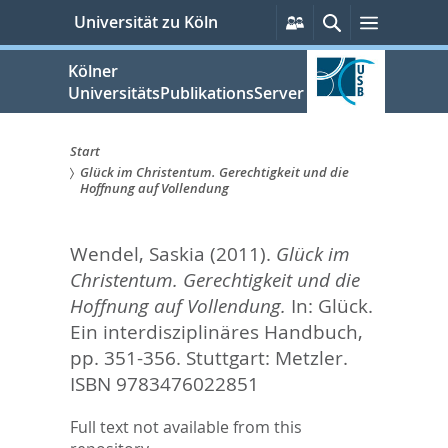
zum
Persönliche
Suche
Menü
Universität zu Köln
Services
Inhalt
springen
Kölner
UniversitätsPublikationsServer
Start
Glück im Christentum. Gerechtigkeit und die
Sie
Hoffnung auf Vollendung
sind
Wendel, Saskia
(2011).
Glück im
hier:
Christentum. Gerechtigkeit und die
Hoffnung auf Vollendung.
In:
Glück.
Ein interdisziplinäres Handbuch,
pp. 351-356. Stuttgart: Metzler.
ISBN 9783476022851
Full text not available from this