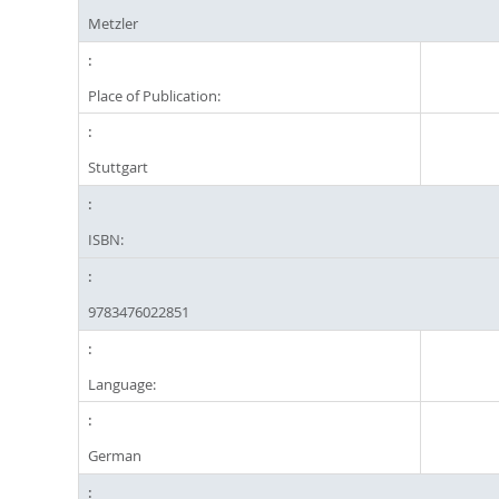
Metzler
Place of Publication:
Stuttgart
ISBN:
9783476022851
Language:
German