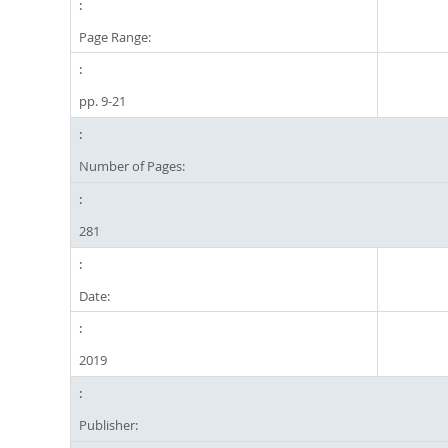
Page Range:
pp. 9-21
Number of Pages:
281
Date:
2019
Publisher: