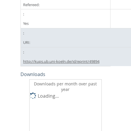
Refereed:
Yes
URI:
http://kups.ub.uni-koeln.de/id/eprint/49894
Downloads
Downloads per month over past
year
Loading...