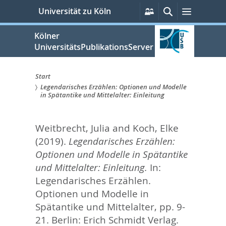
zum
Persönliche
Suche
Menü
Universität zu Köln
Services
Inhalt
springen
Kölner
UniversitätsPublikationsServer
Start
Legendarisches Erzählen: Optionen und Modelle
Sie
in Spätantike und Mittelalter: Einleitung
sind
Weitbrecht, Julia
and
Koch, Elke
hier:
(2019).
Legendarisches Erzählen:
Optionen und Modelle in Spätantike
und Mittelalter: Einleitung.
In:
Legendarisches Erzählen.
Optionen und Modelle in
Spätantike und Mittelalter,
pp. 9-
21. Berlin: Erich Schmidt Verlag.